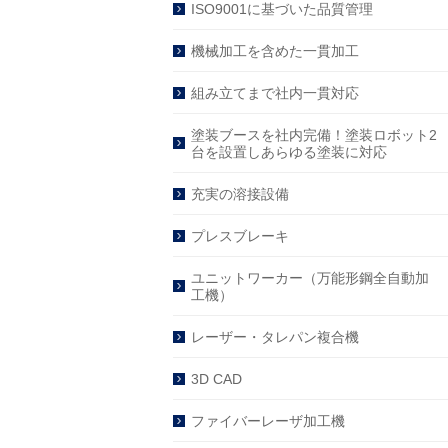
ISO9001に基づいた品質管理
機械加工を含めた一貫加工
組み立てまで社内一貫対応
塗装ブースを社内完備！塗装ロボット2
台を設置しあらゆる塗装に対応
充実の溶接設備
プレスブレーキ
ユニットワーカー（万能形鋼全自動加
工機）
レーザー・タレパン複合機
3D CAD
ファイバーレーザ加工機