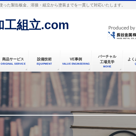
使った製缶板金、溶接・組立から塗装までを一貫して対応いたします。
工組立.com
バーチャル
商品サービス
設備技術
VE事例
よく
工場見学
ORIGINAL SERVICE
EQUIPMENT
VALUE ENGINEERING
MOVIE