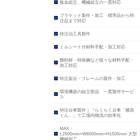
板金組立、機械組立の一貫対応
ブラケット製作・加工 標準品から特
注品まで対応
特注治工具製作
ミルシート付材料手配・加工対応
難削材・特殊鋼など様々な材料手配・
加工対応
特注架台・フレームの製作・加工
環境機器の組立部品 一貫製作サービ
ス
特注台車製作｜『らくらく台車「腰高
くん」』で工場内物流の効率化
MAX：
L2500mm×W8000mm×H1500mm 大型
機械加工