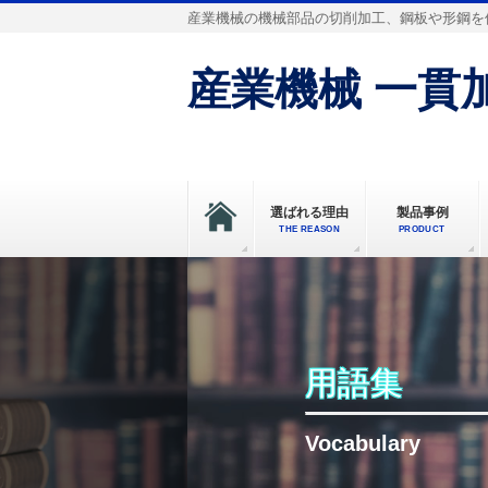
産業機械の機械部品の切削加工、鋼板や形鋼を
産業機械 一貫加
選ばれる理由
製品事例
THE REASON
PRODUCT
用語集
Vocabulary