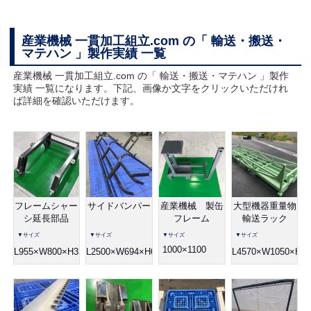
産業機械 一貫加工組立.com の「 輸送・搬送・
マテハン 」製作実績 一覧
産業機械 一貫加工組立.com の「 輸送・搬送・マテハン 」製作
実績 一覧になります。下記、画像か文字をクリックいただけれ
ば詳細を確認いただけます。
フレームシャー
サイドバンパー
産業機械 製缶
大型機器重量物
シ延長部品
フレーム
輸送ラック
▼サイズ
▼サイズ
▼サイズ
▼サイズ
1000×1100
L955×W800×H330
L2500×W694×H688
L4570×W1050×H65