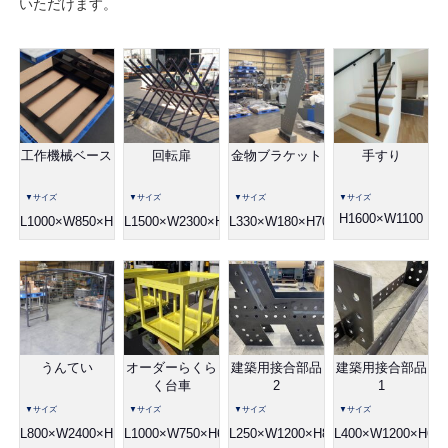
いただけます。
工作機械ベース
回転扉
金物ブラケット
手すり
▼サイズ
▼サイズ
▼サイズ
▼サイズ
H1600×W1100
L1000×W850×H180
L1500×W2300×H2000
L330×W180×H700
うんてい
オーダーらくら
建築用接合部品
建築用接合部品
く台車
2
1
▼サイズ
▼サイズ
▼サイズ
▼サイズ
L800×W2400×H1600
L1000×W750×H650
L250×W1200×H800
L400×W1200×H600