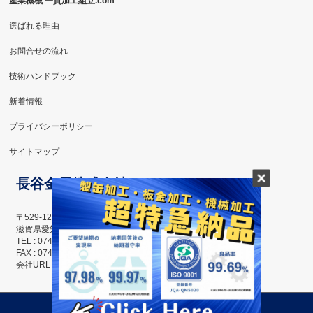
産業機械 一貫加工組立.com
選ばれる理由
お問合せの流れ
技術ハンドブック
新着情報
プライバシーポリシー
サイトマップ
長谷金属株式会社
〒529-1223
滋賀県愛知郡愛荘町島川115番地
TEL : 0749-42-6858
FAX : 0749-42-6859
会社URL ： http://hasemetal.com/
Copyright ©
長谷金属株式会社
All Rights Reserved.