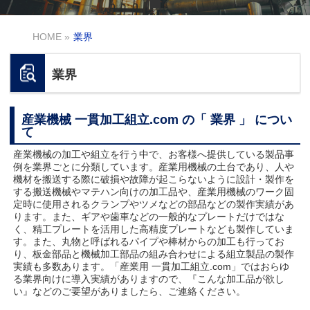
HOME
»
業界
業界
産業機械 一貫加工組立.com の「 業界 」 につい
て
産業機械の加工や組立を行う中で、お客様へ提供している製品事
例を業界ごとに分類しています。産業用機械の土台であり、人や
機材を搬送する際に破損や故障が起こらないように設計・製作を
する搬送機械やマテハン向けの加工品や、産業用機械のワーク固
定時に使用されるクランプやツメなどの部品などの製作実績があ
ります。また、ギアや歯車などの一般的なプレートだけではな
く、精工プレートを活用した高精度プレートなども製作していま
す。また、丸物と呼ばれるパイプや棒材からの加工も行ってお
り、板金部品と機械加工部品の組み合わせによる組立製品の製作
実績も多数あります。「産業用 一貫加工組立.com」ではおらゆ
る業界向けに導入実績がありますので、『こんな加工品が欲し
い』などのご要望がありましたら、ご連絡ください。