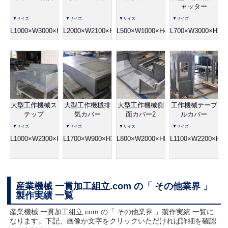
ャッター
▼サイズ
▼サイズ
▼サイズ
▼サイズ
L1000×W3000×H1300
L2000×W2100×H800
L500×W1000×H400
L700×W3000×H270
大型工作機械ス
大型工作機械排
大型工作機械側
工作機械テーブ
テップ
気カバー
面カバー2
ルカバー
▼サイズ
▼サイズ
▼サイズ
▼サイズ
L1000×W2300×H300
L1700×W900×H300
L800×W2000×H800
L1100×W2200×H16
産業機械 一貫加工組立.com の「 その他業界 」
製作実績 一覧
産業機械 一貫加工組立.com の「 その他業界 」製作実績 一覧に
なります。下記、画像か文字をクリックいただければ詳細を確認