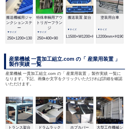
搬送機械用ジャ
特殊車輌用アウ
搬送装置 架台
塗装用台車
ンクションステ
トリガーフラン
ー
ジ
▼サイズ
▼サイズ
▼サイズ
▼サイズ
L1500×W1200×H100
L2200mm×H1900
250×1200×130
250×400×90
産業機械 一貫加工組立.com の「 産業用装置 」
製作実績 一覧
産業機械 一貫加工組立.com の「 産業用装置 」製作実績 一覧に
なります。下記、画像か文字をクリックいただければ詳細を確認
いただけます。
トランス架台
ドラムラック
ホブカバー
大型工作機械シ