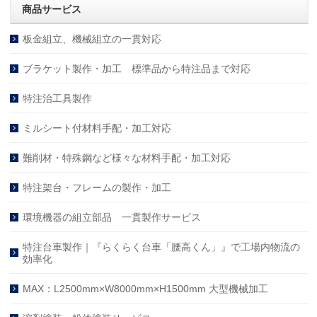
商品サービス
板金組立、機械組立の一貫対応
ブラケット製作・加工 標準品から特注品まで対応
特注治工具製作
ミルシート付材料手配・加工対応
難削材・特殊鋼など様々な材料手配・加工対応
特注架台・フレームの製作・加工
環境機器の組立部品 一貫製作サービス
特注台車製作｜『らくらく台車「腰高くん」』で工場内物流の
効率化
MAX：L2500mm×W8000mm×H1500mm 大型機械加工