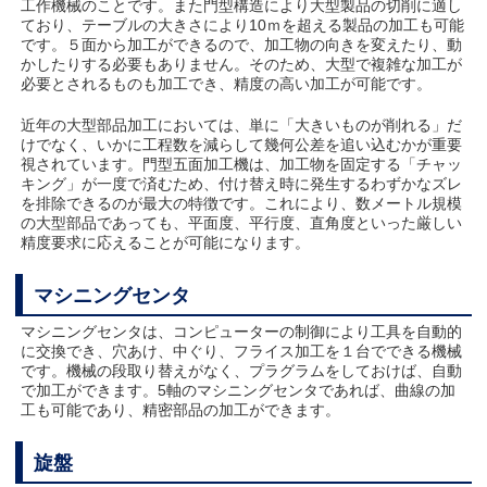
工作機械のことです。また門型構造により大型製品の切削に適し
ており、テーブルの大きさにより10ｍを超える製品の加工も可能
です。５面から加工ができるので、加工物の向きを変えたり、動
かしたりする必要もありません。そのため、大型で複雑な加工が
必要とされるものも加工でき、精度の高い加工が可能です。
近年の大型部品加工においては、単に「大きいものが削れる」だ
けでなく、いかに工程数を減らして幾何公差を追い込むかが重要
視されています。門型五面加工機は、加工物を固定する「チャッ
キング」が一度で済むため、付け替え時に発生するわずかなズレ
を排除できるのが最大の特徴です。これにより、数メートル規模
の大型部品であっても、平面度、平行度、直角度といった厳しい
精度要求に応えることが可能になります。
マシニングセンタ
マシニングセンタは、コンピューターの制御により工具を自動的
に交換でき、穴あけ、中ぐり、フライス加工を１台でできる機械
です。機械の段取り替えがなく、プラグラムをしておけば、自動
で加工ができます。5軸のマシニングセンタであれば、曲線の加
工も可能であり、精密部品の加工ができます。
旋盤