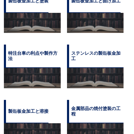
製缶板金加工と塗装
製缶板金加工と曲げ加工
特注台車の利点や製作方
ステンレスの製缶板金加
法
工
金属部品の焼付塗装の工
製缶板金加工と溶接
程