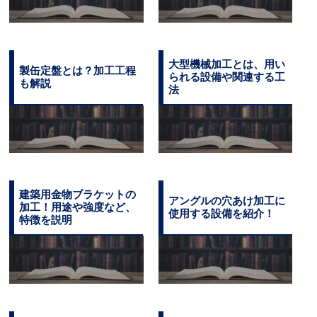
大型機械加工とは、用い
製缶定盤とは？加工工程
られる設備や関連する工
も解説
法
建築用金物ブラケットの
アングルの穴あけ加工に
加工！用途や強度など、
使用する設備を紹介！
特徴を説明