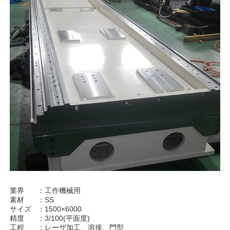
業界 ：工作機械用
素材 ：SS
サイズ ：1500×6000
精度 ：3/100(平面度)
工程 ：レーザ加工、溶接、門型