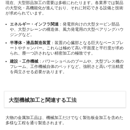
現在、大型部品加工の需要は多岐にわたります。各業界では製品
の大型化・高機能化が進んでおり、それに対応できる設備と技術
が求められています。
エネルギー・インフラ関連
：発電所向けの大型タービン部品
や、大型クレーンの構造体、風力発電用の大型ベアリングハウ
ジングなど。
半導体・液晶製造装置
：装置の心臓部となる巨大なベースプレ
ートやチャンバー。これらは極めて高い平面度と平行度が求め
られ、塵一つ許されない精密加工の極致です。
建設・工作機械
：パワーショベルのブームや、大型プレス機の
フレーム、工作機械自体のベッドなど。強靭さと高い寸法精度
を両立させる必要があります。
大型機械加工と関連する工法
大物の金属加工品は、機械加工だけでなく製缶板金加工を含めた
多様な工程を通り製造されます。