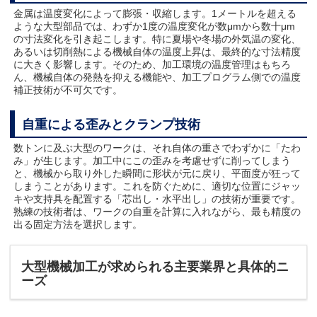
金属は温度変化によって膨張・収縮します。1メートルを超える
ような大型部品では、わずか1度の温度変化が数μmから数十μm
の寸法変化を引き起こします。特に夏場や冬場の外気温の変化、
あるいは切削熱による機械自体の温度上昇は、最終的な寸法精度
に大きく影響します。そのため、加工環境の温度管理はもちろ
ん、機械自体の発熱を抑える機能や、加工プログラム側での温度
補正技術が不可欠です。
自重による歪みとクランプ技術
数トンに及ぶ大型のワークは、それ自体の重さでわずかに「たわ
み」が生じます。加工中にこの歪みを考慮せずに削ってしまう
と、機械から取り外した瞬間に形状が元に戻り、平面度が狂って
しまうことがあります。これを防ぐために、適切な位置にジャッ
キや支持具を配置する「芯出し・水平出し」の技術が重要です。
熟練の技術者は、ワークの自重を計算に入れながら、最も精度の
出る固定方法を選択します。
大型機械加工が求められる主要業界と具体的ニ
ーズ