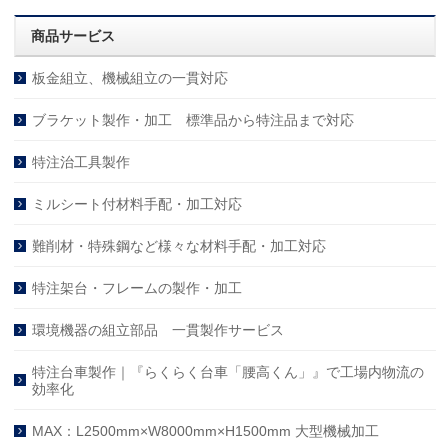
商品サービス
板金組立、機械組立の一貫対応
ブラケット製作・加工 標準品から特注品まで対応
特注治工具製作
ミルシート付材料手配・加工対応
難削材・特殊鋼など様々な材料手配・加工対応
特注架台・フレームの製作・加工
環境機器の組立部品 一貫製作サービス
特注台車製作｜『らくらく台車「腰高くん」』で工場内物流の
効率化
MAX：L2500mm×W8000mm×H1500mm 大型機械加工