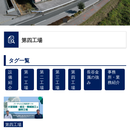
第四工場
タグ一覧
設
第
第
第
第
長谷金
事務
備
一
二
三
四
属の強
所・業
紹
工
工
工
工
み
務紹介
介
場
場
場
場
第四工場