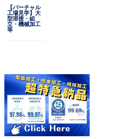
【バーチャル
工場見学】大
型溶接・組
立・機械加工
等