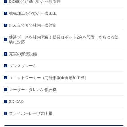
ISO9001に基づいた品質管理
機械加工を含めた一貫加工
組み立てまで社内一貫対応
塗装ブースを社内完備！塗装ロボット2台を設置しあらゆる塗
装に対応
充実の溶接設備
プレスブレーキ
ユニットワーカー（万能形鋼全自動加工機）
レーザー・タレパン複合機
3D CAD
ファイバーレーザ加工機