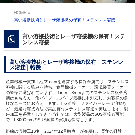
HOME
»
高い溶接技術とレーザ溶接機の保有！ステンレス溶接
高い溶接技術とレーザ溶接機の保有！ステ
ンレス溶接
高い溶接技術とレーザ溶接機の保有！ステンレ
ス溶接 | 特徴
産業機械一貫加工組立.comを運営する長谷金属では、ステンレス
溶接に関する強みを持ち、食品機械メーカー、環境装置メーカー
の皆様に選ばれています。t1mm～8mmまでのステンレス板金溶
接はもちろん、角パイプ・丸パイプ溶接にも対応し、お客様の多
様なニーズにお応えします。TIG溶接、ファイバーレーザ溶接な
ど、最適な溶接方法で高品質なステンレス溶接を実現します。製
缶加工を得意としてきた当社では、大型製品のSUS溶接も可能
で、L3000mmのSUS溶接の実績も保有します。
熟練の溶接工13名（2024年12月時点）が在籍し、長年の経験で