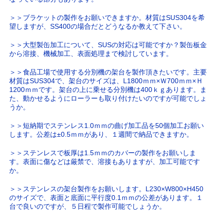
＞＞ブラケットの製作をお願いできますか。材質はSUS304を希
望しますが、SS400の場合だとどうなるか教えて下さい。
＞＞大型製缶加工について、SUSの対応は可能ですか？製缶板金
から溶接、機械加工、表面処理まで検討しています。
＞＞食品工場で使用する分別機の架台を製作頂きたいです。主要
材質はSUS304で、架台のサイズは、L1800ｍｍ×Ｗ700ｍｍ×Ｈ
1200ｍｍです。架台の上に乗せる分別機は400ｋｇあります。ま
た、動かせるようにローラーも取り付けたいのですが可能でしょ
うか。
＞＞短納期でステンレス1.0ｍｍの曲げ加工品を50個加工お願い
します。公差は±0.5ｍｍがあり、１週間で納品できますか。
＞＞ステンレスで板厚は1.5ｍｍのカバーの製作をお願いしま
す。表面に傷などは厳禁で、溶接もありますが、加工可能です
か。
＞＞ステンレスの架台製作をお願いします。L230×W800×H450
のサイズで、表面と底面に平行度0.1ｍｍの公差があります。１
台で良いのですが、５日程で製作可能でしょうか。