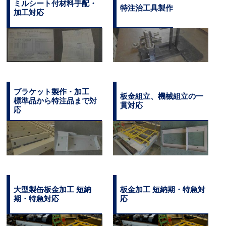
ミルシート付材料手配・
特注治工具製作
加工対応
ブラケット製作・加工
板金組立、機械組立の一
標準品から特注品まで対
貫対応
応
大型製缶板金加工 短納
板金加工 短納期・特急対
期・特急対応
応