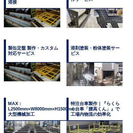
溶接
製缶定盤 製作・カスタム
溶剤塗装・粉体塗装サー
対応サービス
ビス
MAX：
特注台車製作｜『らくら
L2500mm×W8000mm×H1500mm
く台車「腰高くん」』で
大型機械加工
工場内物流の効率化