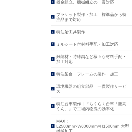
板金組立、機械組立の一貫対応
ブラケット製作・加工 標準品から特
注品まで対応
特注治工具製作
ミルシート付材料手配・加工対応
難削材・特殊鋼など様々な材料手配・
加工対応
特注架台・フレームの製作・加工
環境機器の組立部品 一貫製作サービ
ス
特注台車製作｜『らくらく台車「腰高
くん」』で工場内物流の効率化
MAX：
L2500mm×W8000mm×H1500mm 大型
機械加工