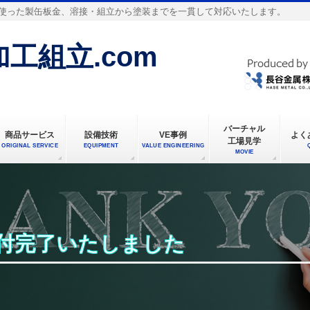
使った製缶板金、溶接・組立から塗装までを一貫して対応いたします。
工組立.com
バーチャル
商品サービス
設備技術
VE事例
よく
工場見学
ORIGINAL SERVICE
EQUIPMENT
VALUE ENGINEERING
MOVIE
受付完了いたしました