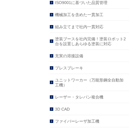
ISO9001に基づいた品質管理
機械加工を含めた一貫加工
組み立てまで社内一貫対応
塗装ブースを社内完備！塗装ロボット2
台を設置しあらゆる塗装に対応
充実の溶接設備
プレスブレーキ
ユニットワーカー（万能形鋼全自動加
工機）
レーザー・タレパン複合機
3D CAD
ファイバーレーザ加工機