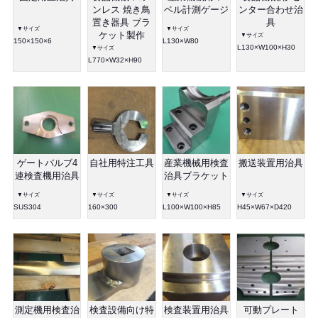
ンレス 焼き鳥
ベル計測ゲージ
ンター合わせ治
置き器具 ブラ
具
▼サイズ
▼サイズ
ケット製作
▼サイズ
150×150×6
L130×W80
L130×W100×H30
▼サイズ
L770×W32×H90
ゲートバルブ4
自社用特注工具
産業機械用検査
搬送装置用治具
連検査機用治具
治具ブラケット
▼サイズ
▼サイズ
▼サイズ
▼サイズ
SUS304
160×300
L100×W100×H85
H45×W67×D420
測定機用検査治
検査設備向け特
検査装置用治具
可動プレート