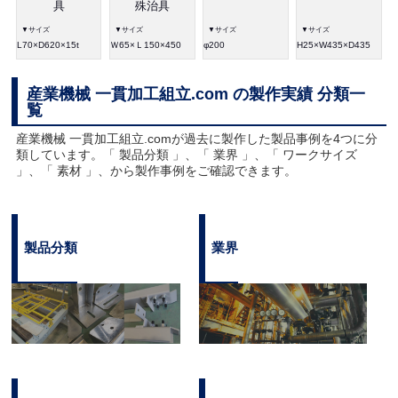
具
殊治具
▼サイズ
▼サイズ
▼サイズ
▼サイズ
L70×D620×15t
Ｗ65×Ｌ150×450
φ200
H25×W435×D435
産業機械 一貫加工組立.com の製作実績 分類一
覧
産業機械 一貫加工組立.comが過去に製作した製品事例を4つに分
類しています。「 製品分類 」、「 業界 」、「 ワークサイズ
」、「 素材 」、から製作事例をご確認できます。
製品分類
業界