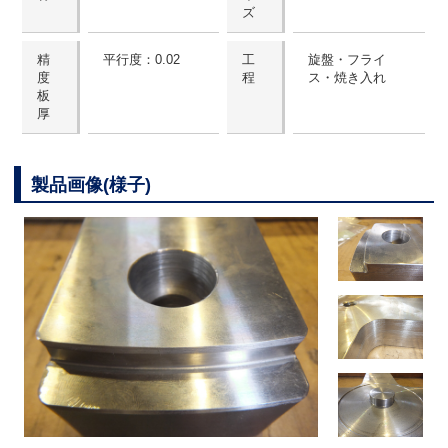
ズ
精
平行度：0.02
工
旋盤・フライ
度
程
ス・焼き入れ
板
厚
製品画像(様子)