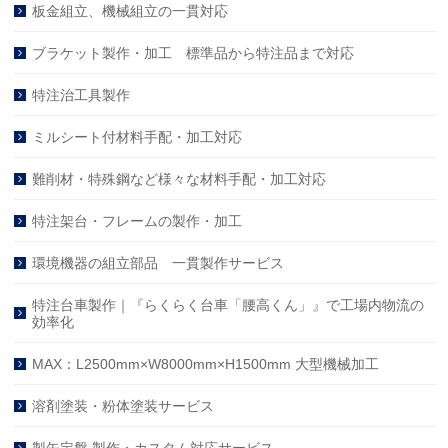
板金組立、機械組立の一貫対応
ブラケット製作・加工 標準品から特注品まで対応
特注治工具製作
ミルシート付材料手配・加工対応
難削材・特殊鋼など様々な材料手配・加工対応
特注架台・フレームの製作・加工
環境機器の組立部品 一貫製作サービス
特注台車製作｜『らくらく台車「腰高くん」』で工場内物流の
効率化
MAX：L2500mm×W8000mm×H1500mm 大型機械加工
溶剤塗装・粉体塗装サービス