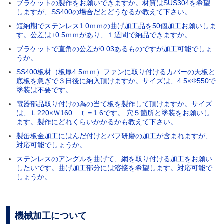
ブラケットの製作をお願いできますか。材質はSUS304を希望
しますが、SS400の場合だとどうなるか教えて下さい。
短納期でステンレス1.0ｍｍの曲げ加工品を50個加工お願いしま
す。公差は±0.5ｍｍがあり、１週間で納品できますか。
ブラケットで直角の公差が0.03あるものですが加工可能でしょ
うか。
SS400板材（板厚4.5ｍｍ）ファンに取り付けるカバーの天板と
底板を急ぎで３日後に納入頂けますか。サイズは、4.5×Φ550で
塗装は不要です。
電器部品取り付けの為の当て板を製作して頂けますか。サイズ
は、Ｌ220×Ｗ160 ｔ＝1.6です。 穴５箇所と塗装をお願いし
ます。製作にどれくらいかかるかも教えて下さい。
製缶板金加工にはんだ付けとバフ研磨の加工が含まれますが、
対応可能でしょうか。
ステンレスのアングルを曲げて、網を取り付ける加工をお願い
したいです。曲げ加工部分には溶接を希望します。対応可能で
しょうか。
機械加工について