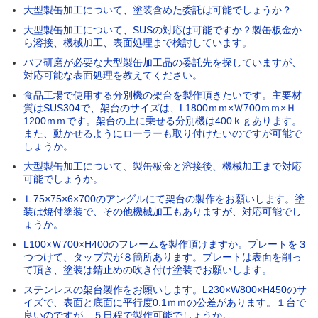
大型製缶加工について、塗装含めた委託は可能でしょうか？
大型製缶加工について、SUSの対応は可能ですか？製缶板金か
ら溶接、機械加工、表面処理まで検討しています。
バフ研磨が必要な大型製缶加工品の委託先を探していますが、
対応可能な表面処理を教えてください。
食品工場で使用する分別機の架台を製作頂きたいです。主要材
質はSUS304で、架台のサイズは、L1800ｍｍ×Ｗ700ｍｍ×Ｈ
1200ｍｍです。架台の上に乗せる分別機は400ｋｇあります。
また、動かせるようにローラーも取り付けたいのですが可能で
しょうか。
大型製缶加工について、製缶板金と溶接後、機械加工まで対応
可能でしょうか。
Ｌ75×75×6×700のアングルにて架台の製作をお願いします。塗
装は焼付塗装で、その他機械加工もありますが、対応可能でし
ょうか。
L100×Ｗ700×H400のフレームを製作頂けますか。プレートを３
つつけて、タップ穴が８箇所あります。プレートは表面を削っ
て頂き、塗装は錆止めの吹き付け塗装でお願いします。
ステンレスの架台製作をお願いします。L230×W800×H450のサ
イズで、表面と底面に平行度0.1ｍｍの公差があります。１台で
良いのですが、５日程で製作可能でしょうか。