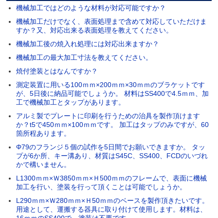
機械加工ではどのような材料が対応可能ですか？
機械加工だけでなく、表面処理まで含めて対応していただけま
すか？又、対応出来る表面処理を教えてください。
機械加工後の焼入れ処理には対応出来ますか？
機械加工の最大加工寸法を教えてください。
焼付塗装とはなんですか？
測定装置に用いる100ｍｍ×200ｍｍ×30ｍｍのブラケットです
が、5日後に納品可能でしょうか。 材料はSS400で4.5ｍｍ、加
工で機械加工とタップがあります。
アルミ製でプレートに印刷を行うための治具を製作頂けます
か？t5で450ｍｍ×100ｍｍです。 加工はタップのみですが、60
箇所程あります。
Φ79のフランジ５個の試作を5日間でお願いできますか。 タッ
プが6か所、キー溝あり、材質はS45C、SS400、FCDのいづれ
かで構いません。
L1300ｍｍ×Ｗ3850ｍｍ×Ｈ500ｍｍのフレームで、表面に機械
加工を行い、塗装を行って頂くことは可能でしょうか。
L290ｍｍ×Ｗ280ｍｍ×Ｈ50ｍｍのベースを製作頂きたいです。
用途として、運搬する器具に取り付けて使用します。材料は、
16ｍｍのSS400で、塗装は不要です。