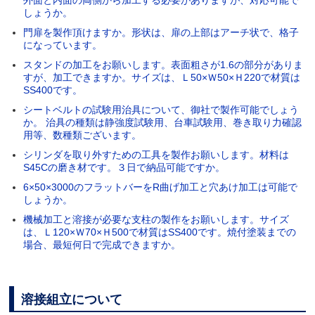
しょうか。
門扉を製作頂けますか。形状は、扉の上部はアーチ状で、格子
になっています。
スタンドの加工をお願いします。表面粗さが1.6の部分がありま
すが、加工できますか。サイズは、Ｌ50×Ｗ50×Ｈ220で材質は
SS400です。
シートベルトの試験用治具について、御社で製作可能でしょう
か。 治具の種類は静強度試験用、台車試験用、巻き取り力確認
用等、数種類ございます。
シリンダを取り外すための工具を製作お願いします。材料は
S45Cの磨き材です。３日で納品可能ですか。
6×50×3000のフラットバーをR曲げ加工と穴あけ加工は可能で
しょうか。
機械加工と溶接が必要な支柱の製作をお願いします。サイズ
は、Ｌ120×Ｗ70×Ｈ500で材質はSS400です。焼付塗装までの
場合、最短何日で完成できますか。
溶接組立について