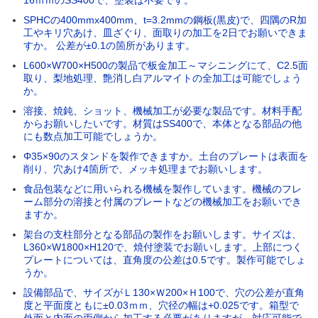
SPHCの400mmx400mm、t=3.2mmの鋼板(黒皮)で、四隅のR加
工やキリ穴あけ、皿ざぐり、面取りの加工を2日でお願いできま
すか。 公差が±0.1の箇所があります。
L600×W700×H500の製品で板金加工～マシニングにて、C2.5面
取り、梨地処理、艶消し白アルマイトの全加工は可能でしょう
か。
溶接、焼鈍、ショット、機械加工が必要な製品です。材料手配
からお願いしたいです。材質はSS400で、本体となる部品の他
にも数点加工可能でしょうか。
Φ35×90のスタンドを製作できますか。土台のプレートは表面を
削り、穴あけ4箇所で、メッキ処理までお願いします。
食品包装などに用いられる機械を製作しています。機械のフレ
ーム部分の溶接と付属のプレートなどの機械加工をお願いでき
ますか。
架台の支柱部分となる部品の製作をお願いします。サイズは、
L360×W1800×H120で、焼付塗装でお願いします。上部につく
プレートについては、直角度の公差は0.5です。製作可能でしょ
うか。
設備部品で、サイズがＬ130×Ｗ200×Ｈ100で、穴の公差が直角
度と平面度ともに±0.03ｍｍ、穴径の幅は+0.025です。箱型で
外面と内面の両側から加工する必要がありますが、対応可能で