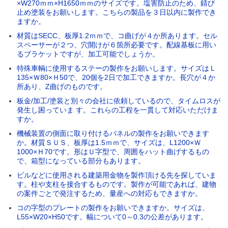
×W270ｍｍ×H1650ｍｍのサイズです。塩害防止のため、錆び
止め塗装をお願いします。こちらの製品を３日以内に製作でき
ますか。
材質はSECC、板厚1.2ｍｍで、コ曲げが４か所あります。セル
スペーサーが２つ、穴開けが６箇所必要です。配線基板に用い
るブラケットですが、加工可能でしょうか。
特殊車輌に使用するステーの製作をお願いします。サイズはＬ
135×Ｗ80×Ｈ50で、20個を2日で加工できますか。長穴が４か
所あり、Z曲げのものです。
板金/加工/塗装と別々の会社に依頼しているので、タイムロスが
発生し困っていま す。これらの工程を一貫して対応いただけま
すか。
機械装置の側面に取り付けるパネルの製作をお願いできます
か。材質ＳＵＳ、板厚は1.5ｍｍで、サイズは、L1200×Ｗ
1000×Ｈ70です。形はＵ字型で、周囲をハット曲げするもの
で、箱型になっている部分もあります。
ビルなどに使用される建築用金物を製作頂ける先を探していま
す。柱や支柱を接合するものです。製作が可能であれば、建物
の案件ごとで発注するため、量産への対応もできますか。
コの字型のプレートの製作をお願いできますか。サイズは、
L55×W20×H50です。幅について0～0.3の公差があります。