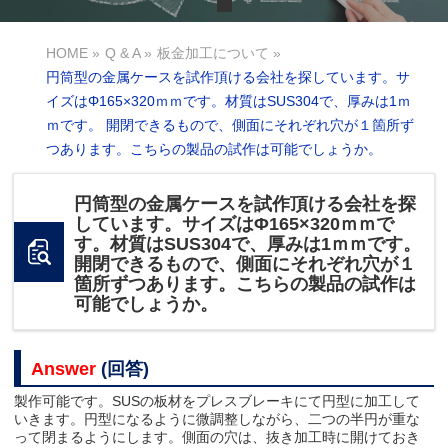
HOME
»
Q & A
»
板金加工について
»
円筒型の金属ケースを試作頂ける会社を探しています。サ
イズはΦ165×320ｍｍです。材質はSUS304で、厚みは1ｍ
ｍです。 開閉できるもので、側面にそれぞれ穴が１箇所ず
つあります。こちらの製品の試作は可能でしょうか。
円筒型の金属ケースを試作頂ける会社を探
しています。サイズはΦ165×320ｍｍで
す。材質はSUS304で、厚みは1ｍｍです。
開閉できるもので、側面にそれぞれ穴が１
箇所ずつあります。こちらの製品の試作は
可能でしょうか。
Answer
(回答)
製作可能です。SUSの板材をプレスブレーキにて円型に加工して
いきます。円型になるように微調整しながら、二つの半円が重な
って閉まるようにします。側面の穴は、抜き加工時に開けておき