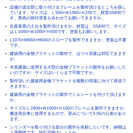
設備の送出部に取り付けるフレームを製作頂けるところを探し
ています。サイズは、Ｌ550×Ｗ1380×Ｈ230で、材質SS400で
す。黒色の焼付塗装も合わせてお願いできますか。
生産装置の土台を製作頂けますか。材質は、SS400で、サイズ
はＬ1000×Ｗ1000×Ｈ500です。塗装もお願いします。
L1070×W560×H600のスロープを製作できますか。塗装は不要
です。
建築用の金物ブラケットの製作で、はつり溶接は対応できます
か。
木造建築に使用する大型の金物ブラケットの製作をお願いした
いのですが、サイズはいくらまで可能ですか。
製作頂いた建築用金物ブラケットを複数の現場に分けて発送で
きますか。
建築用の金物ブラケットの製作でミルシートを付けて頂けます
か。
サイズがＬ2400×Ｗ1000×Ｈ100のフレームを製作できますか。
搬送用台車に使用するもので、歪みについて0.05の公差があり
ます。
シリンダーを取り付ける架台の製作を依頼したいです。納期は
１週間後です。対応可能でしょうか。