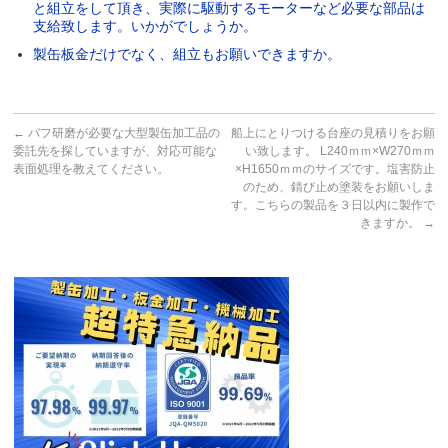
と組立をして頂き、実際に駆動するモーターなど必要な部品は
支給致します。いかがでしょうか。
製缶板金だけでなく、組立もお願いできますか。
←
バフ研磨が必要な大型製缶加工品の
船上にとりつける台座の見積りをお願
委託先を探していますが、対応可能な
い致します。 L240ｍｍ×W270ｍｍ
表面処理を教えてください。
×H1650ｍｍのサイズです。塩害防止
のため、錆び止め塗装をお願いしま
す。こちらの製品を３日以内に製作で
きますか。
→