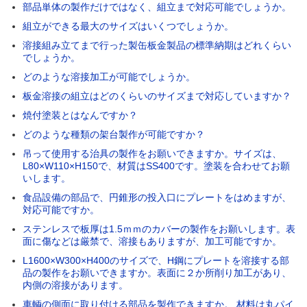
部品単体の製作だけではなく、組立まで対応可能でしょうか。
組立ができる最大のサイズはいくつでしょうか。
溶接組み立てまで行った製缶板金製品の標準納期はどれくらい
でしょうか。
どのような溶接加工が可能でしょうか。
板金溶接の組立はどのくらいのサイズまで対応していますか？
焼付塗装とはなんですか？
どのような種類の架台製作が可能ですか？
吊って使用する治具の製作をお願いできますか。サイズは、
L80×W110×H150で、材質はSS400です。塗装を合わせてお願
いします。
食品設備の部品で、円錐形の投入口にプレートをはめますが、
対応可能ですか。
ステンレスで板厚は1.5ｍｍのカバーの製作をお願いします。表
面に傷などは厳禁で、溶接もありますが、加工可能ですか。
L1600×W300×H400のサイズで、H鋼にプレートを溶接する部
品の製作をお願いできますか。表面に２か所削り加工があり、
内側の溶接があります。
車輌の側面に取り付ける部品を製作できますか。 材料は丸パイ