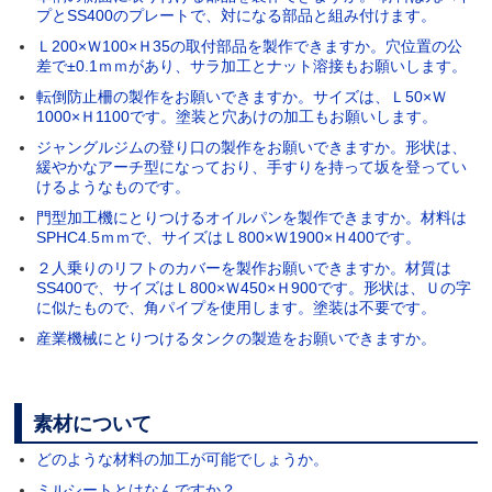
プとSS400のプレートで、対になる部品と組み付けます。
Ｌ200×Ｗ100×Ｈ35の取付部品を製作できますか。穴位置の公
差で±0.1ｍｍがあり、サラ加工とナット溶接もお願いします。
転倒防止柵の製作をお願いできますか。サイズは、Ｌ50×Ｗ
1000×Ｈ1100です。塗装と穴あけの加工もお願いします。
ジャングルジムの登り口の製作をお願いできますか。形状は、
緩やかなアーチ型になっており、手すりを持って坂を登ってい
けるようなものです。
門型加工機にとりつけるオイルパンを製作できますか。材料は
SPHC4.5ｍｍで、サイズはＬ800×Ｗ1900×Ｈ400です。
２人乗りのリフトのカバーを製作お願いできますか。材質は
SS400で、サイズはＬ800×Ｗ450×Ｈ900です。形状は、Ｕの字
に似たもので、角パイプを使用します。塗装は不要です。
産業機械にとりつけるタンクの製造をお願いできますか。
素材について
どのような材料の加工が可能でしょうか。
ミルシートとはなんですか？