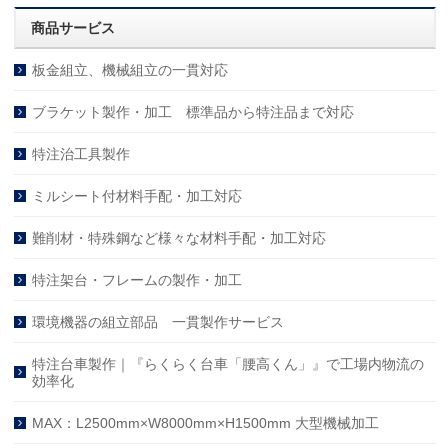
商品サービス
板金組立、機械組立の一貫対応
ブラケット製作・加工 標準品から特注品まで対応
特注治工具製作
ミルシート付材料手配・加工対応
難削材・特殊鋼など様々な材料手配・加工対応
特注架台・フレームの製作・加工
環境機器の組立部品 一貫製作サービス
特注台車製作｜『らくらく台車「腰高くん」』で工場内物流の
効率化
MAX：L2500mm×W8000mm×H1500mm 大型機械加工