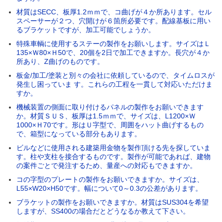
材質はSECC、板厚1.2ｍｍで、コ曲げが４か所あります。セル
スペーサーが２つ、穴開けが６箇所必要です。配線基板に用い
るブラケットですが、加工可能でしょうか。
特殊車輌に使用するステーの製作をお願いします。サイズはＬ
135×Ｗ80×Ｈ50で、20個を2日で加工できますか。長穴が４か
所あり、Z曲げのものです。
板金/加工/塗装と別々の会社に依頼しているので、タイムロスが
発生し困っていま す。これらの工程を一貫して対応いただけま
すか。
機械装置の側面に取り付けるパネルの製作をお願いできます
か。材質ＳＵＳ、板厚は1.5ｍｍで、サイズは、L1200×Ｗ
1000×Ｈ70です。形はＵ字型で、周囲をハット曲げするもの
で、箱型になっている部分もあります。
ビルなどに使用される建築用金物を製作頂ける先を探していま
す。柱や支柱を接合するものです。製作が可能であれば、建物
の案件ごとで発注するため、量産への対応もできますか。
コの字型のプレートの製作をお願いできますか。サイズは、
L55×W20×H50です。幅について0～0.3の公差があります。
ブラケットの製作をお願いできますか。材質はSUS304を希望
しますが、SS400の場合だとどうなるか教えて下さい。