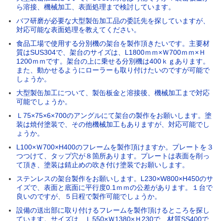
ら溶接、機械加工、表面処理まで検討しています。
バフ研磨が必要な大型製缶加工品の委託先を探していますが、
対応可能な表面処理を教えてください。
食品工場で使用する分別機の架台を製作頂きたいです。主要材
質はSUS304で、架台のサイズは、L1800ｍｍ×Ｗ700ｍｍ×Ｈ
1200ｍｍです。架台の上に乗せる分別機は400ｋｇあります。
また、動かせるようにローラーも取り付けたいのですが可能で
しょうか。
大型製缶加工について、製缶板金と溶接後、機械加工まで対応
可能でしょうか。
Ｌ75×75×6×700のアングルにて架台の製作をお願いします。塗
装は焼付塗装で、その他機械加工もありますが、対応可能でし
ょうか。
L100×Ｗ700×H400のフレームを製作頂けますか。プレートを３
つつけて、タップ穴が８箇所あります。プレートは表面を削っ
て頂き、塗装は錆止めの吹き付け塗装でお願いします。
ステンレスの架台製作をお願いします。L230×W800×H450のサ
イズで、表面と底面に平行度0.1ｍｍの公差があります。１台で
良いのですが、５日程で製作可能でしょうか。
設備の送出部に取り付けるフレームを製作頂けるところを探し
ています。サイズは、Ｌ550×Ｗ1380×Ｈ230で、材質SS400で