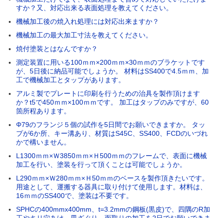
すか？又、対応出来る表面処理を教えてください。
機械加工後の焼入れ処理には対応出来ますか？
機械加工の最大加工寸法を教えてください。
焼付塗装とはなんですか？
測定装置に用いる100ｍｍ×200ｍｍ×30ｍｍのブラケットです
が、5日後に納品可能でしょうか。 材料はSS400で4.5ｍｍ、加
工で機械加工とタップがあります。
アルミ製でプレートに印刷を行うための治具を製作頂けます
か？t5で450ｍｍ×100ｍｍです。 加工はタップのみですが、60
箇所程あります。
Φ79のフランジ５個の試作を5日間でお願いできますか。 タッ
プが6か所、キー溝あり、材質はS45C、SS400、FCDのいづれ
かで構いません。
L1300ｍｍ×Ｗ3850ｍｍ×Ｈ500ｍｍのフレームで、表面に機械
加工を行い、塗装を行って頂くことは可能でしょうか。
L290ｍｍ×Ｗ280ｍｍ×Ｈ50ｍｍのベースを製作頂きたいです。
用途として、運搬する器具に取り付けて使用します。材料は、
16ｍｍのSS400で、塗装は不要です。
SPHCの400mmx400mm、t=3.2mmの鋼板(黒皮)で、四隅のR加
工やキリ穴あけ、皿ざぐり、面取りの加工を2日でお願いできま