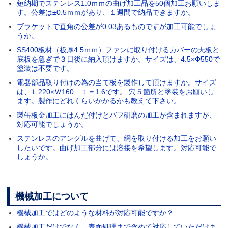
短納期でステンレス1.0ｍｍの曲げ加工品を50個加工お願いしま
す。公差は±0.5ｍｍがあり、１週間で納品できますか。
ブラケットで直角の公差が0.03あるものですが加工可能でしょ
うか。
SS400板材（板厚4.5ｍｍ）ファンに取り付けるカバーの天板と
底板を急ぎで３日後に納入頂けますか。サイズは、4.5×Φ550で
塗装は不要です。
電器部品取り付けの為の当て板を製作して頂けますか。サイズ
は、Ｌ220×Ｗ160 ｔ＝1.6です。 穴５箇所と塗装をお願いし
ます。製作にどれくらいかかるかも教えて下さい。
製缶板金加工にはんだ付けとバフ研磨の加工が含まれますが、
対応可能でしょうか。
ステンレスのアングルを曲げて、網を取り付ける加工をお願い
したいです。曲げ加工部分には溶接を希望します。対応可能で
しょうか。
機械加工について
機械加工ではどのような材料が対応可能ですか？
機械加工だけでなく、表面処理まで含めて対応していただけま