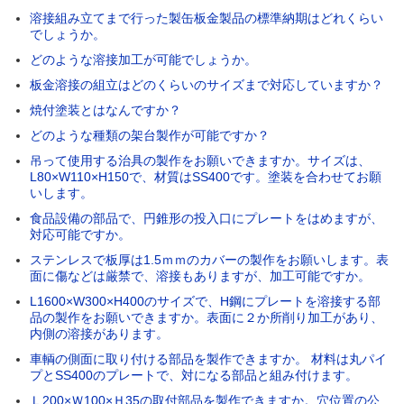
溶接組み立てまで行った製缶板金製品の標準納期はどれくらい
でしょうか。
どのような溶接加工が可能でしょうか。
板金溶接の組立はどのくらいのサイズまで対応していますか？
焼付塗装とはなんですか？
どのような種類の架台製作が可能ですか？
吊って使用する治具の製作をお願いできますか。サイズは、
L80×W110×H150で、材質はSS400です。塗装を合わせてお願
いします。
食品設備の部品で、円錐形の投入口にプレートをはめますが、
対応可能ですか。
ステンレスで板厚は1.5ｍｍのカバーの製作をお願いします。表
面に傷などは厳禁で、溶接もありますが、加工可能ですか。
L1600×W300×H400のサイズで、H鋼にプレートを溶接する部
品の製作をお願いできますか。表面に２か所削り加工があり、
内側の溶接があります。
車輌の側面に取り付ける部品を製作できますか。 材料は丸パイ
プとSS400のプレートで、対になる部品と組み付けます。
Ｌ200×Ｗ100×Ｈ35の取付部品を製作できますか。穴位置の公