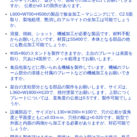
すか。 公差が±0.1の箇所があります。
L600×W700×H500の製品で板金加工～マシニングにて、C2.5面
取り、梨地処理、艶消し白アルマイトの全加工は可能でしょう
か。
溶接、焼鈍、ショット、機械加工が必要な製品です。材料手配
からお願いしたいです。材質はSS400で、本体となる部品の他
にも数点加工可能でしょうか。
Φ35×90のスタンドを製作できますか。土台のプレートは表面を
削り、穴あけ4箇所で、メッキ処理までお願いします。
食品包装などに用いられる機械を製作しています。機械のフレ
ーム部分の溶接と付属のプレートなどの機械加工をお願いでき
ますか。
架台の支柱部分となる部品の製作をお願いします。サイズは、
L360×W1800×H120で、焼付塗装でお願いします。上部につく
プレートについては、直角度の公差は0.5です。製作可能でしょ
うか。
設備部品で、サイズがＬ130×Ｗ200×Ｈ100で、穴の公差が直角
度と平面度ともに±0.03ｍｍ、穴径の幅は+0.025です。箱型で
外面と内面の両側から加工する必要がありますが、対応可能で
しょうか。
門扉を製作頂けますか。形状は、扉の上部はアーチ状で、格子