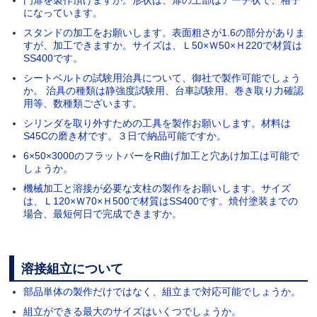
になっています。
スタンドの加工をお願いします。表面粗さが1.6の部分がありま
すが、加工できますか。サイズは、Ｌ50×Ｗ50×Ｈ220で材質は
SS400です。
シートベルトの試験用治具について、御社で製作可能でしょう
か。 治具の種類は静強度試験用、台車試験用、巻き取り力確認
用等、数種類ございます。
シリンダを取り外すための工具を製作お願いします。材料は
S45Cの磨き材です。３日で納品可能ですか。
6×50×3000のフラットバーをR曲げ加工と穴あけ加工は可能で
しょうか。
機械加工と溶接が必要な支柱の製作をお願いします。サイズ
は、Ｌ120×Ｗ70×Ｈ500で材質はSS400です。焼付塗装までの
場合、最短何日で完成できますか。
溶接組立について
部品単体の製作だけではなく、組立まで対応可能でしょうか。
組立ができる最大のサイズはいくつでしょうか。