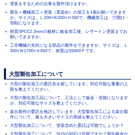
塗装をするための台車を製作頂けますか。
製缶＋機械加工＋塗装（黒染め）の加工を1個お願いできます
か。サイズは、Ｌ200×Ｗ200×Ｈ300で、機械加工は、穴開け・
切削になります。
材質SPCC2.3mmの板材に板金加工後、レザートン塗装までお
願いできますか。
工作機械の支柱になる部品の製作をできますか。サイズは、Ｌ
300×Ｗ1700×Ｈ450で、材質はSS400Ｐです。
大型製缶加工について
大型の製缶加工の委託先を探しています。対応可能な重量の上
限を教えてください。
大型の製缶加工品について、工法として板金・溶接になります
が、対応可能なサイズを教えてください。
架台製作の委託を検討しています。大型製缶加工による架台製
作について、最も大きいサイズの実績を教えてください。
大型製缶加工について、塗装含めた委託は可能でしょうか？
大型製缶加工について、SUSの対応は可能ですか？製缶板金か