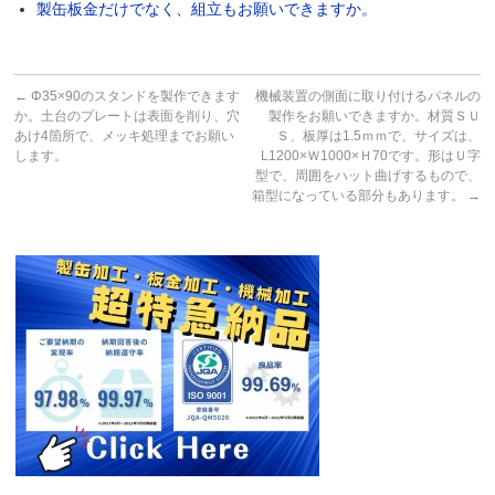
製缶板金だけでなく、組立もお願いできますか。
←
Φ35×90のスタンドを製作できます
機械装置の側面に取り付けるパネルの
か。土台のプレートは表面を削り、穴
製作をお願いできますか。材質ＳＵ
あけ4箇所で、メッキ処理までお願い
Ｓ、板厚は1.5ｍｍで、サイズは、
します。
L1200×Ｗ1000×Ｈ70です。形はＵ字
型で、周囲をハット曲げするもので、
箱型になっている部分もあります。
→