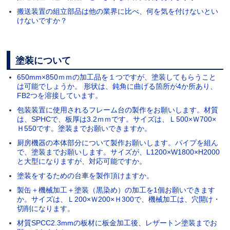
搬送装置の組立部品は他の業界に比べ、何を気を付けないとい
けないですか？
塗装について
650mm×850ｍｍの加工品を１つですが、塗装してもらうこと
は可能でしょうか。 形状は、鈍角に曲げる箇所が4か所あり、
FB2つを溶接しています。
包装装置に使用されるフレーム台の製作をお願いします。材質
は、SPHCで、板厚は3.2ｍｍです。サイズは、Ｌ500×Ｗ700×
Ｈ550です。塗装までお願いできますか。
厨房機器の本体部分について製作お願いします。パイプを組ん
で、塗装までお願いします。サイズが、L1200×W1800×H2000
と大型になりますが、対応可能ですか。
塗装をするための台車を製作頂けますか。
製缶＋機械加工＋塗装（黒染め）の加工を1個お願いできます
か。サイズは、Ｌ200×Ｗ200×Ｈ300で、機械加工は、穴開け・
切削になります。
材質SPCC2.3mmの板材に板金加工後、レザートン塗装までお