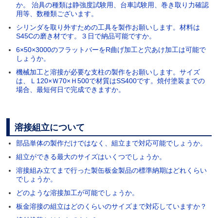
か。 治具の種類は静強度試験用、台車試験用、巻き取り力確認
用等、数種類ございます。
シリンダを取り外すための工具を製作お願いします。材料は
S45Cの磨き材です。３日で納品可能ですか。
6×50×3000のフラットバーをR曲げ加工と穴あけ加工は可能で
しょうか。
機械加工と溶接が必要な支柱の製作をお願いします。サイズ
は、Ｌ120×Ｗ70×Ｈ500で材質はSS400です。焼付塗装までの
場合、最短何日で完成できますか。
溶接組立について
部品単体の製作だけではなく、組立まで対応可能でしょうか。
組立ができる最大のサイズはいくつでしょうか。
溶接組み立てまで行った製缶板金製品の標準納期はどれくらい
でしょうか。
どのような溶接加工が可能でしょうか。
板金溶接の組立はどのくらいのサイズまで対応していますか？