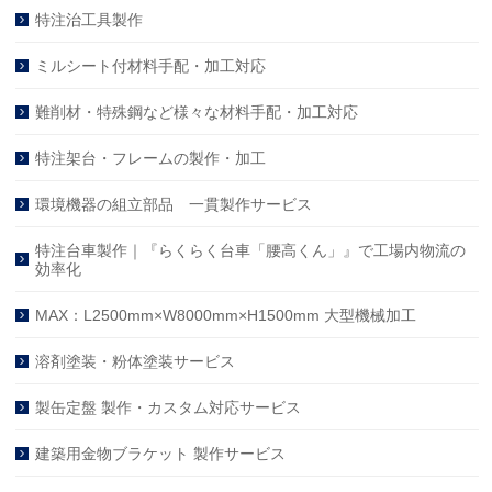
特注治工具製作
ミルシート付材料手配・加工対応
難削材・特殊鋼など様々な材料手配・加工対応
特注架台・フレームの製作・加工
環境機器の組立部品 一貫製作サービス
特注台車製作｜『らくらく台車「腰高くん」』で工場内物流の
効率化
MAX：L2500mm×W8000mm×H1500mm 大型機械加工
溶剤塗装・粉体塗装サービス
製缶定盤 製作・カスタム対応サービス
建築用金物ブラケット 製作サービス