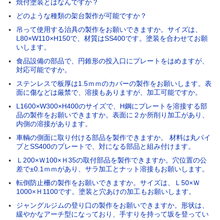
焼付塗装とはなんですか？
どのような種類の架台製作が可能ですか？
吊って使用する治具の製作をお願いできますか。サイズは、
L80×W110×H150で、材質はSS400です。塗装を合わせてお願
いします。
食品設備の部品で、円錐形の投入口にプレートをはめますが、
対応可能ですか。
ステンレスで板厚は1.5ｍｍのカバーの製作をお願いします。表
面に傷などは厳禁で、溶接もありますが、加工可能ですか。
L1600×W300×H400のサイズで、H鋼にプレートを溶接する部
品の製作をお願いできますか。表面に２か所削り加工があり、
内側の溶接があります。
車輌の側面に取り付ける部品を製作できますか。 材料は丸パイ
プとSS400のプレートで、対になる部品と組み付けます。
Ｌ200×Ｗ100×Ｈ35の取付部品を製作できますか。穴位置の公
差で±0.1ｍｍがあり、サラ加工とナット溶接もお願いします。
転倒防止柵の製作をお願いできますか。サイズは、Ｌ50×Ｗ
1000×Ｈ1100です。塗装と穴あけの加工もお願いします。
ジャングルジムの登り口の製作をお願いできますか。形状は、
緩やかなアーチ型になっており、手すりを持って坂を登ってい