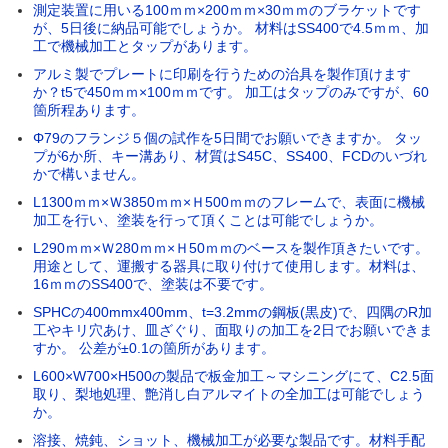
測定装置に用いる100ｍｍ×200ｍｍ×30ｍｍのブラケットです
が、5日後に納品可能でしょうか。 材料はSS400で4.5ｍｍ、加
工で機械加工とタップがあります。
アルミ製でプレートに印刷を行うための治具を製作頂けます
か？t5で450ｍｍ×100ｍｍです。 加工はタップのみですが、60
箇所程あります。
Φ79のフランジ５個の試作を5日間でお願いできますか。 タッ
プが6か所、キー溝あり、材質はS45C、SS400、FCDのいづれ
かで構いません。
L1300ｍｍ×Ｗ3850ｍｍ×Ｈ500ｍｍのフレームで、表面に機械
加工を行い、塗装を行って頂くことは可能でしょうか。
L290ｍｍ×Ｗ280ｍｍ×Ｈ50ｍｍのベースを製作頂きたいです。
用途として、運搬する器具に取り付けて使用します。材料は、
16ｍｍのSS400で、塗装は不要です。
SPHCの400mmx400mm、t=3.2mmの鋼板(黒皮)で、四隅のR加
工やキリ穴あけ、皿ざぐり、面取りの加工を2日でお願いできま
すか。 公差が±0.1の箇所があります。
L600×W700×H500の製品で板金加工～マシニングにて、C2.5面
取り、梨地処理、艶消し白アルマイトの全加工は可能でしょう
か。
溶接、焼鈍、ショット、機械加工が必要な製品です。材料手配