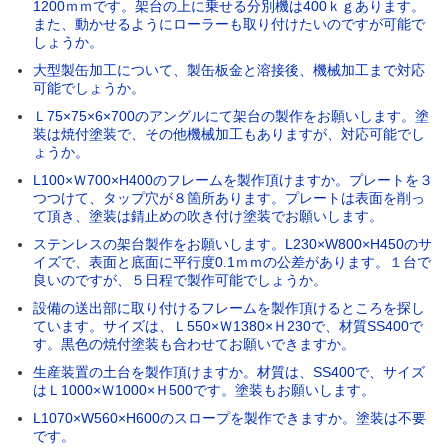
1200ｍｍです。架台の上に乗せる分別機は400ｋｇあります。
また、動かせるようにローラーも取り付けたいのですが可能で
しょうか。
大型製缶加工について、製缶板金と溶接後、機械加工まで対応
可能でしょうか。
Ｌ75×75×6×700のアングルにて架台の製作をお願いします。塗
装は焼付塗装で、その他機械加工もありますが、対応可能でし
ょうか。
L100×Ｗ700×H400のフレームを製作頂けますか。プレートを３
つつけて、タップ穴が８箇所あります。プレートは表面を削っ
て頂き、塗装は錆止めの吹き付け塗装でお願いします。
ステンレスの架台製作をお願いします。L230×W800×H450のサ
イズで、表面と底面に平行度0.1ｍｍの公差があります。１台で
良いのですが、５日程で製作可能でしょうか。
設備の送出部に取り付けるフレームを製作頂けるところを探し
ています。サイズは、Ｌ550×Ｗ1380×Ｈ230で、材質SS400で
す。黒色の焼付塗装も合わせてお願いできますか。
生産装置の土台を製作頂けますか。材質は、SS400で、サイズ
はＬ1000×Ｗ1000×Ｈ500です。塗装もお願いします。
L1070×W560×H600のスロープを製作できますか。塗装は不要
です。