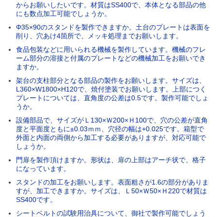
からお願いしたいです。材質はSS400で、本体となる部品の他
にも数点加工可能でしょうか。
Φ35×90のスタンドを製作できますか。土台のプレートは表面を
削り、穴あけ4箇所で、メッキ処理までお願いします。
食品包装などに用いられる機械を製作しています。機械のフレ
ーム部分の溶接と付属のプレートなどの機械加工をお願いでき
ますか。
架台の支柱部分となる部品の製作をお願いします。サイズは、
L360×W1800×H120で、焼付塗装でお願いします。上部につく
プレートについては、直角度の公差は0.5です。製作可能でしょ
うか。
設備部品で、サイズがＬ130×Ｗ200×Ｈ100で、穴の公差が直角
度と平面度ともに±0.03ｍｍ、穴径の幅は+0.025です。箱型で
外面と内面の両側から加工する必要がありますが、対応可能で
しょうか。
門扉を製作頂けますか。形状は、扉の上部はアーチ状で、格子
になっています。
スタンドの加工をお願いします。表面粗さが1.6の部分がありま
すが、加工できますか。サイズは、Ｌ50×Ｗ50×Ｈ220で材質は
SS400です。
シートベルトの試験用治具について、御社で製作可能でしょう