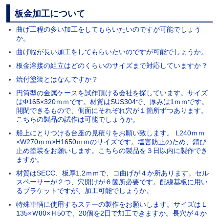
板金加工について
曲げ工程の多い加工をしてもらいたいのですが可能でしょう
か。
曲げ幅が長い加工をしてもらいたいのですが可能でしょうか。
板金溶接の組立はどのくらいのサイズまで対応していますか？
焼付塗装とはなんですか？
円筒型の金属ケースを試作頂ける会社を探しています。サイズ
はΦ165×320ｍｍです。材質はSUS304で、厚みは1ｍｍです。
開閉できるもので、側面にそれぞれ穴が１箇所ずつあります。
こちらの製品の試作は可能でしょうか。
船上にとりつける台座の見積りをお願い致します。 L240ｍｍ
×W270ｍｍ×H1650ｍｍのサイズです。塩害防止のため、錆び
止め塗装をお願いします。こちらの製品を３日以内に製作でき
ますか。
材質はSECC、板厚1.2ｍｍで、コ曲げが４か所あります。セル
スペーサーが２つ、穴開けが６箇所必要です。配線基板に用い
るブラケットですが、加工可能でしょうか。
特殊車輌に使用するステーの製作をお願いします。サイズはＬ
135×Ｗ80×Ｈ50で、20個を2日で加工できますか。長穴が４か