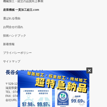
機械加工・組立の品質向上事例
産業機械 一貫加工組立.com
選ばれる理由
お問合せの流れ
技術ハンドブック
新着情報
プライバシーポリシー
サイトマップ
長谷金属株式会社
〒529-1223
滋賀県愛知郡愛荘町島川115番地
TEL : 0749-42-6858
FAX : 0749-42-6859
会社URL ： http://hasemetal.com/