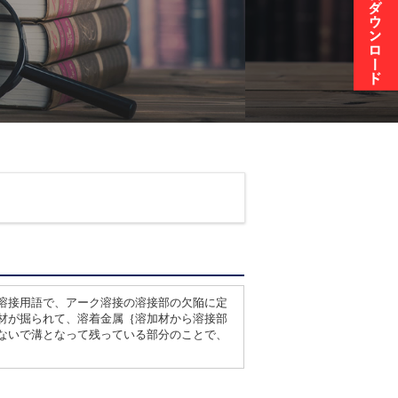
溶接用語で、アーク溶接の溶接部の欠陥に定
材が掘られて、溶着金属｛溶加材から溶接部
ないで溝となって残っている部分のことで、