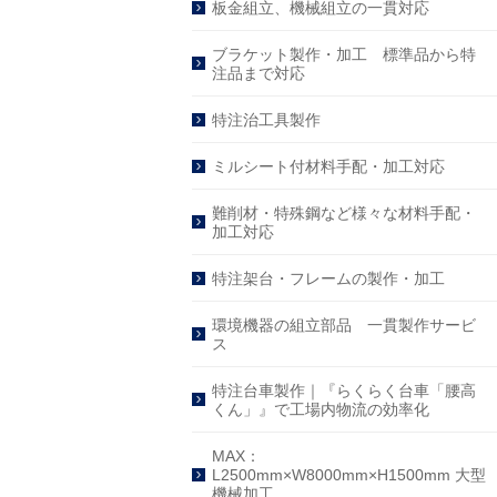
板金組立、機械組立の一貫対応
ブラケット製作・加工 標準品から特
注品まで対応
特注治工具製作
ミルシート付材料手配・加工対応
難削材・特殊鋼など様々な材料手配・
加工対応
特注架台・フレームの製作・加工
環境機器の組立部品 一貫製作サービ
ス
特注台車製作｜『らくらく台車「腰高
くん」』で工場内物流の効率化
MAX：
L2500mm×W8000mm×H1500mm 大型
機械加工