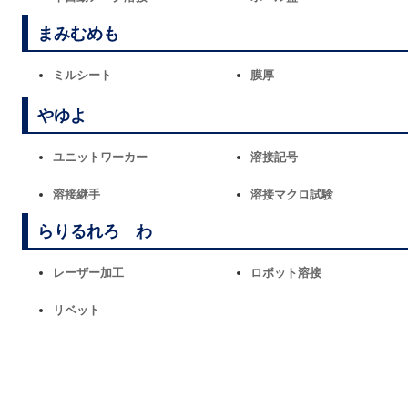
まみむめも
ミルシート
膜厚
やゆよ
ユニットワーカー
溶接記号
溶接継手
溶接マクロ試験
らりるれろ わ
レーザー加工
ロボット溶接
リベット