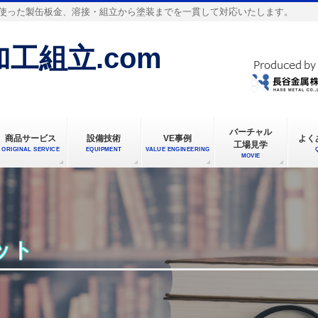
使った製缶板金、溶接・組立から塗装までを一貫して対応いたします。
工組立.com
バーチャル
商品サービス
設備技術
VE事例
よく
工場見学
ORIGINAL SERVICE
EQUIPMENT
VALUE ENGINEERING
MOVIE
ット