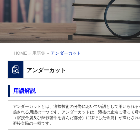
HOME
»
用語集
»
アンダーカット
アンダーカット
用語解説
アンダーカットとは、溶接技術の分野において術語として用いられる
義される用語の一つです。アンダーカットは、溶接の止端に沿って母
（溶接金属及び熱影響部を含んだ部分）に移行した金属｝が満たされ
溶接欠陥の一種です。