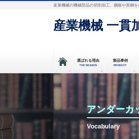
産業機械の機械部品の切削加工、鋼板や形鋼を
産業機械 一貫加
選ばれる理由
製品事例
THE REASON
PRODUCT
アンダーカ
Vocabulary