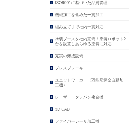
ISO9001に基づいた品質管理
機械加工を含めた一貫加工
組み立てまで社内一貫対応
塗装ブースを社内完備！塗装ロボット2
台を設置しあらゆる塗装に対応
充実の溶接設備
プレスブレーキ
ユニットワーカー（万能形鋼全自動加
工機）
レーザー・タレパン複合機
3D CAD
ファイバーレーザ加工機