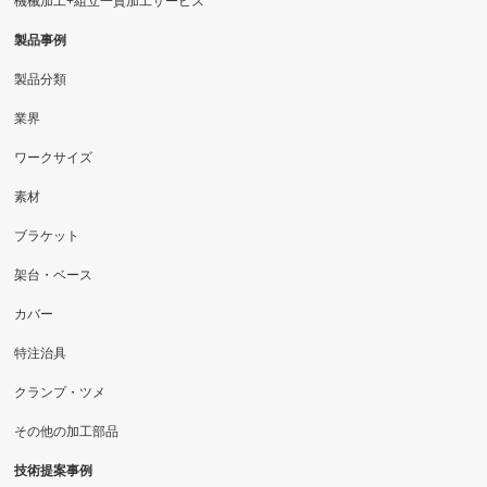
機械加工+組立一貫加工サービス
製品事例
製品分類
業界
ワークサイズ
素材
ブラケット
架台・ベース
カバー
特注治具
クランプ・ツメ
その他の加工部品
技術提案事例