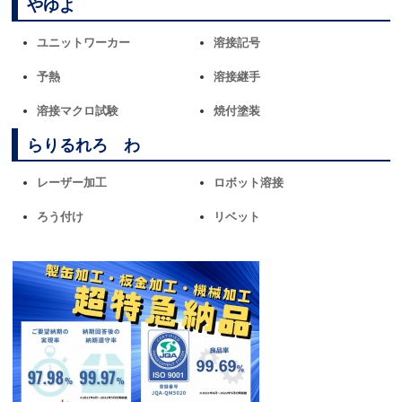
やゆよ
ユニットワーカー
溶接記号
予熱
溶接継手
溶接マクロ試験
焼付塗装
らりるれろ わ
レーザー加工
ロボット溶接
ろう付け
リベット