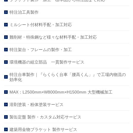
特注治工具製作
ミルシート付材料手配・加工対応
難削材・特殊鋼など様々な材料手配・加工対応
特注架台・フレームの製作・加工
環境機器の組立部品 一貫製作サービス
特注台車製作｜『らくらく台車「腰高くん」』で工場内物流の
効率化
MAX：L2500mm×W8000mm×H1500mm 大型機械加工
溶剤塗装・粉体塗装サービス
製缶定盤 製作・カスタム対応サービス
建築用金物ブラケット 製作サービス