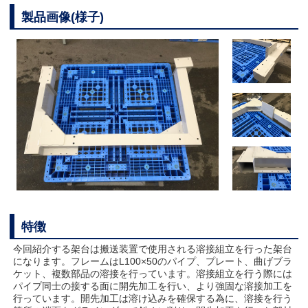
製品画像(様子)
特徴
今回紹介する架台は搬送装置で使用される溶接組立を行った架台
になります。フレームはL100×50のパイプ、プレート、曲げブラ
ケット、複数部品の溶接を行っています。溶接組立を行う際には
パイプ同士の接する面に開先加工を行い、より強固な溶接加工を
行っています。開先加工は溶け込みを確保する為に、溶接を行う