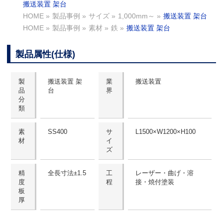
搬送装置 架台
HOME
»
製品事例
»
サイズ
»
1,000mm～
»
搬送装置 架台
HOME
»
製品事例
»
素材
»
鉄
»
搬送装置 架台
製品属性(仕様)
製
搬送装置 架
業
搬送装置
品
台
界
分
類
素
SS400
サ
L1500×W1200×H100
材
イ
ズ
精
全長寸法±1.5
工
レーザー・曲げ・溶
度
程
接・焼付塗装
板
厚