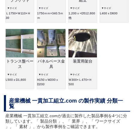
ブラケット
組立
▼サイズ
▼サイズ
▼サイズ
▼サイズ
Ｌ1750×Ｗ110×Ｈ
1750ｍｍ×340.5ｍ
1,200ｘ+D512,600
L400ｘD600
30
ｍ
他
トランス盤ベー
パネルベース金
装置用架台
ス
具
▼サイズ
▼サイズ
▼サイズ
L500ｘD1,800
H150ｘW200ｘ
Ｗ300×Ｌ470×Ｈ
D200
500
産業機械 一貫加工組立.com の製作実績 分類一
覧
産業機械 一貫加工組立.comが過去に製作した製品事例を4つに分
類しています。「 製品分類 」、「 業界 」、「 ワークサイズ
」、「 素材 」、から製作事例をご確認できます。