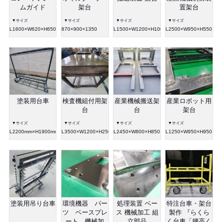
ムガイド
架台
置架台
▼サイズ
▼サイズ
▼サイズ
▼サイズ
L1600×W620×H650
870×900×1350
L1500×W1200×H100
L2500×W950×H550
塗装用台車
検査機組付用架
産業機械搬送架
産業ロボット用
台
台
架台
▼サイズ
▼サイズ
▼サイズ
▼サイズ
L2200mm×H1900mm×W480mm
L3500×W1200×H250
L2450×W800×H850
L1250×W950×H950
塗装用吊り台車
環境機器 パー
処理装置 ベー
特注台車・架台
ツ ベースプレ
ス 機械加工 組
製作 『らくら
ート 機械加
立部品
く台車「腰高く