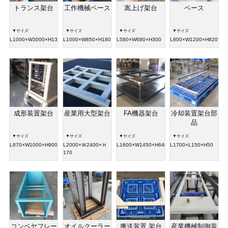
トランス架台
工作機械ベース
嵩上げ架台
ベース
▼サイズ
▼サイズ
▼サイズ
▼サイズ
L1000×W3000×H1300
L1000×W850×H180
L580×W680×H300
L800×W1200×H820
成形装置架台
産業用大型架台
FA機器架台
冷却装置架台部
品
▼サイズ
▼サイズ
▼サイズ
▼サイズ
L870×W1000×H900
L2000×Ｗ2400×Ｈ
L1600×W1450×H640
L1700×L150×H50
170
コンベヤフレー
オイルクーラー
搬送装置 架台
産業機械制御装