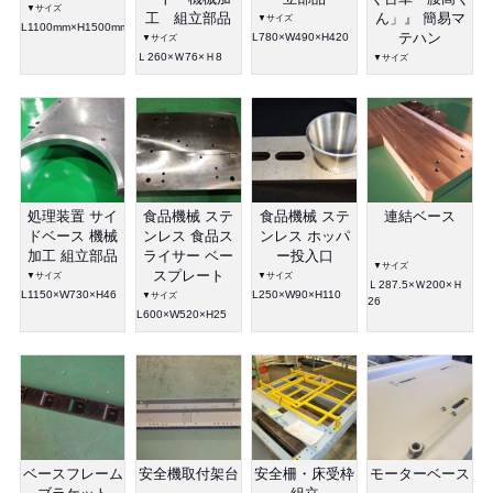
▼サイズ
工 組立部品
ん」』 簡易マ
▼サイズ
L1100mm×H1500mm×W450mm
L780×W490×H420
テハン
▼サイズ
Ｌ260×Ｗ76×Ｈ8
▼サイズ
処理装置 サイ
食品機械 ステ
食品機械 ステ
連結ベース
ドベース 機械
ンレス 食品ス
ンレス ホッパ
加工 組立部品
ライサー ベー
ー投入口
▼サイズ
スプレート
▼サイズ
▼サイズ
Ｌ287.5×Ｗ200×Ｈ
L1150×W730×H46
L250×W90×H110
▼サイズ
26
L600×W520×H25
ベースフレーム
安全機取付架台
安全柵・床受枠
モーターベース