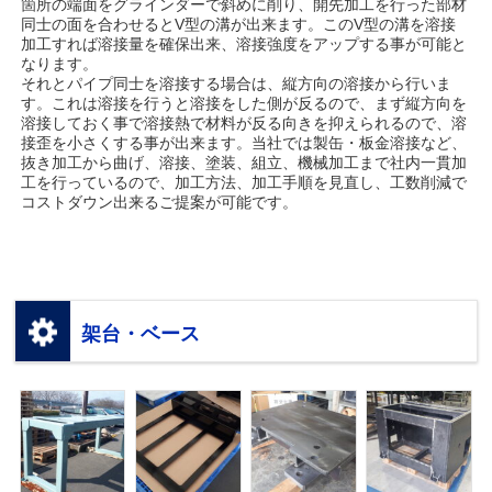
箇所の端面をグラインダーで斜めに削り、開先加工を行った部材
同士の面を合わせるとV型の溝が出来ます。このV型の溝を溶接
加工すれば溶接量を確保出来、溶接強度をアップする事が可能と
なります。
それとパイプ同士を溶接する場合は、縦方向の溶接から行いま
す。これは溶接を行うと溶接をした側が反るので、まず縦方向を
溶接しておく事で溶接熱で材料が反る向きを抑えられるので、溶
接歪を小さくする事が出来ます。当社では製缶・板金溶接など、
抜き加工から曲げ、溶接、塗装、組立、機械加工まで社内一貫加
工を行っているので、加工方法、加工手順を見直し、工数削減で
コストダウン出来るご提案が可能です。
架台・ベース