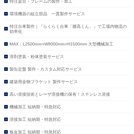
特注架台・フレームの製作・加工
環境機器の組立部品 一貫製作サービス
特注台車製作｜『らくらく台車「腰高くん」』で工場内物流の
効率化
MAX：L2500mm×W8000mm×H1500mm 大型機械加工
溶剤塗装・粉体塗装サービス
製缶定盤 製作・カスタム対応サービス
建築用金物ブラケット 製作サービス
高い溶接技術とレーザ溶接機の保有！ステンレス溶接
機械加工 短納期・特急対応
溶接加工 短納期・特急対応
板金加工 短納期・特急対応