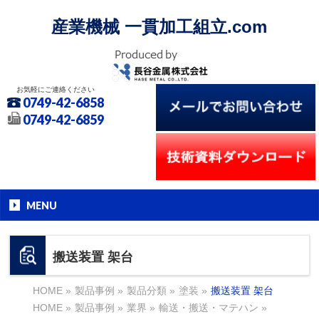
産業機械 一貫加工組立.com
お気軽にご連絡ください
0749-42-6858
0749-42-6859
MENU
搬送装置 架台
HOME
»
製品事例
»
製品分類
»
塗装
»
搬送装置 架台
HOME
»
製品事例
»
業界
»
輸送・搬送・マテハン
»