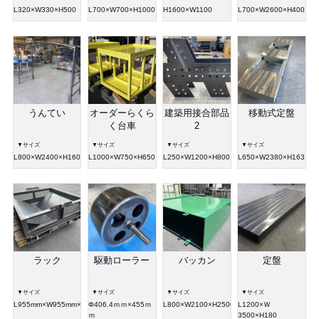
L320×W330×H500
L700×W700×H1000
H1600×W1100
L700×W2600×H400
うんてい
オーダーらくら
建築用接合部品
移動式定盤
く台車
2
▼サイズ
▼サイズ
▼サイズ
▼サイズ
L800×W2400×H1600
L1000×W750×H650
L250×W1200×H800
L650×W2380×H163
ラック
駆動ローラー
バッカン
定盤
▼サイズ
▼サイズ
▼サイズ
▼サイズ
L955mm×W955mm×H345mm
Φ406.4ｍｍ×455ｍ
L800×W2100×H2500
L1200×Ｗ
ｍ
3500×H180