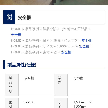
安全柵
HOME
»
製品事例
»
製品分類
»
その他の加工部品
»
安全柵
HOME
»
製品事例
»
業界
»
設備・インフラ
»
安全柵
HOME
»
製品事例
»
サイズ
»
1,000mm～
»
安全柵
HOME
»
製品事例
»
素材
»
鉄
»
安全柵
製品属性(仕様)
製
安全柵
業
その他
品
界
分
類
素
SS400
サ
1,500mm ×
材
イ
1,200mm