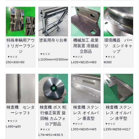
特殊車輌用アウ
塗装用吊り台車
機械加工 産業
環境機器 パー
トリガーフラン
用装置 溶接組
ツ エンドキャ
ジ
立部品
ップ
▼サイズ
▼サイズ
▼サイズ
▼サイズ
L1100mm×H1500mm×W450mm
250×400×90
L435×W135×H93
Φ380
検査機 センタ
検査機 ボス 蛇
検査機 ステン
検査機 ステン
ーシャフト
行修正装置 旋
レス オイルパ
レス オイルパ
回軸 カムフォ
ン 垂直型
ン 水平型
▼サイズ
ロア部品
▼サイズ
▼サイズ
L480×φ30
L355×W245×H45
L335×W256×H117
▼サイズ
L79×Φ51×Φ36.5