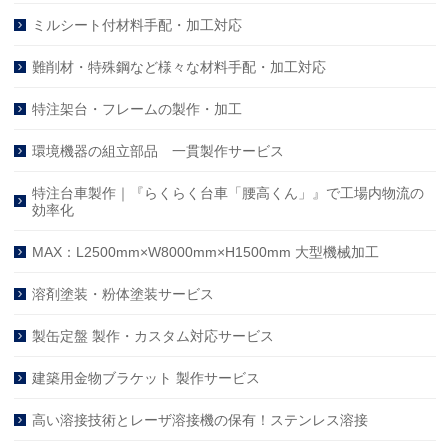
ミルシート付材料手配・加工対応
難削材・特殊鋼など様々な材料手配・加工対応
特注架台・フレームの製作・加工
環境機器の組立部品 一貫製作サービス
特注台車製作｜『らくらく台車「腰高くん」』で工場内物流の
効率化
MAX：L2500mm×W8000mm×H1500mm 大型機械加工
溶剤塗装・粉体塗装サービス
製缶定盤 製作・カスタム対応サービス
建築用金物ブラケット 製作サービス
高い溶接技術とレーザ溶接機の保有！ステンレス溶接