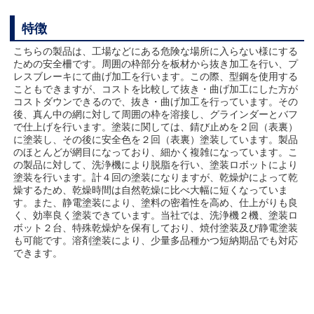
特徴
こちらの製品は、工場などにある危険な場所に入らない様にする
ための安全柵です。周囲の枠部分を板材から抜き加工を行い、プ
レスブレーキにて曲げ加工を行います。この際、型鋼を使用する
こともできますが、コストを比較して抜き・曲げ加工にした方が
コストダウンできるので、抜き・曲げ加工を行っています。その
後、真ん中の網に対して周囲の枠を溶接し、グラインダーとバフ
で仕上げを行います。塗装に関しては、錆び止めを２回（表裏）
に塗装し、その後に安全色を２回（表裏）塗装しています。製品
のほとんどが網目になっており、細かく複雑になっています。こ
の製品に対して、洗浄機により脱脂を行い、塗装ロボットにより
塗装を行います。計４回の塗装になりますが、乾燥炉によって乾
燥するため、乾燥時間は自然乾燥に比べ大幅に短くなっていま
す。また、静電塗装により、塗料の密着性を高め、仕上がりも良
く、効率良く塗装できています。当社では、洗浄機２機、塗装ロ
ボット２台、特殊乾燥炉を保有しており、焼付塗装及び静電塗装
も可能です。溶剤塗装により、少量多品種かつ短納期品でも対応
できます。