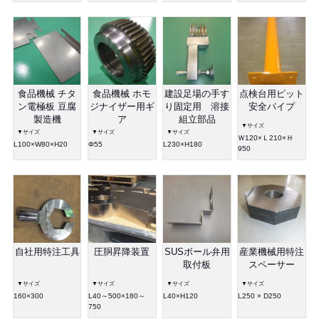
食品機械 チタ
食品機械 ホモ
建設足場の手す
点検台用ピット
ン電極板 豆腐
ジナイザー用ギ
り固定用 溶接
安全パイプ
製造機
ア
組立部品
▼サイズ
▼サイズ
▼サイズ
▼サイズ
Ｗ120×Ｌ210×Ｈ
L100×W80×H20
Φ55
L230×H180
950
自社用特注工具
圧胴昇降装置
SUSボール弁用
産業機械用特注
取付板
スペーサー
▼サイズ
▼サイズ
▼サイズ
▼サイズ
160×300
L40～500×180～
L40×H120
L250 × D250
750