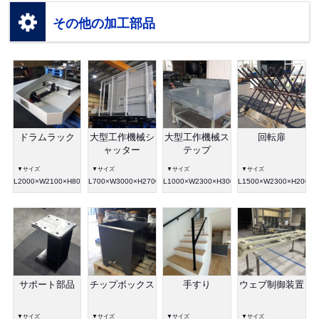
その他の加工部品
ドラムラック
大型工作機械シ
大型工作機械ス
回転扉
ャッター
テップ
▼サイズ
▼サイズ
▼サイズ
▼サイズ
L2000×W2100×H800
L700×W3000×H2700
L1000×W2300×H300
L1500×W2300×H2000
サポート部品
チップボックス
手すり
ウェブ制御装置
▼サイズ
▼サイズ
▼サイズ
▼サイズ