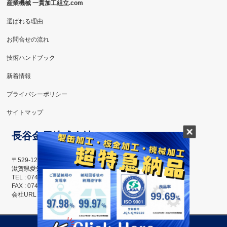
産業機械 一貫加工組立.com
選ばれる理由
お問合せの流れ
技術ハンドブック
新着情報
プライバシーポリシー
サイトマップ
長谷金属株式会社
〒529-1223
滋賀県愛知郡愛荘町島川115番地
TEL : 0749-42-6858
FAX : 0749-42-6859
会社URL ： http://hasemetal.com/