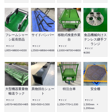
フレームシャー
サイドバンパー
移動式検査作業
食品機械向けス
シ延長部品
台
テンレス継手フ
ランジ
▼サイズ
▼サイズ
▼サイズ
▼サイズ
L955×W800×H330
L2500×W694×H688
L1000×W700×H800
Ф280
大型機器重量物
異物排出シュー
特注台車
安全柵
輸送ラック
ト
▼サイズ
▼サイズ
▼サイズ
▼サイズ
L4570×W1050×H650
500×500×3,500
1,250×770×1,030
1,500mm ×
1,200mm