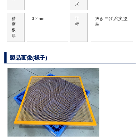
ズ
精
3.2mm
工
抜き,曲げ,溶接,塗
度
程
装
板
厚
製品画像(様子)