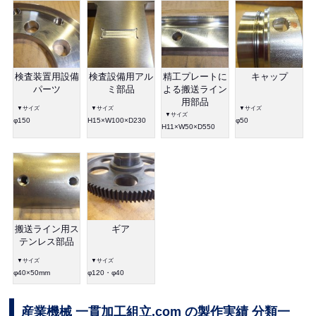
検査装置用設備
検査設備用アル
精工プレートに
キャップ
パーツ
ミ部品
よる搬送ライン
用部品
▼サイズ
▼サイズ
▼サイズ
▼サイズ
φ150
H15×W100×D230
φ50
H11×W50×D550
搬送ライン用ス
ギア
テンレス部品
▼サイズ
▼サイズ
φ40×50mm
φ120・φ40
産業機械 一貫加工組立.com の製作実績 分類一