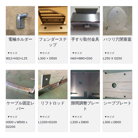
電極ホルダー
フェンダーステ
手すり取付金具
ハツリ穴閉塞蓋
ップ
▼サイズ
▼サイズ
▼サイズ
▼サイズ
W12×H32×L25
L300 × D500
H40×W90×D30
L250 X D250
ケーブル固定レ
リフトロッド
隙間調整プレー
シーブプレート
バー
ト
▼サイズ
▼サイズ
▼サイズ
▼サイズ
H300ｘW500ｘ
L1200×D100
L200ｘD900
L300ｘD600
D2200