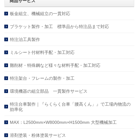
商品サービス
板金組立、機械組立の一貫対応
ブラケット製作・加工 標準品から特注品まで対応
特注治工具製作
ミルシート付材料手配・加工対応
難削材・特殊鋼など様々な材料手配・加工対応
特注架台・フレームの製作・加工
環境機器の組立部品 一貫製作サービス
特注台車製作｜『らくらく台車「腰高くん」』で工場内物流の
効率化
MAX：L2500mm×W8000mm×H1500mm 大型機械加工
溶剤塗装・粉体塗装サービス