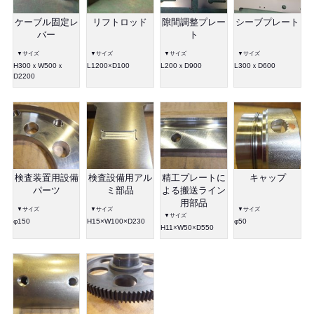
ケーブル固定レ
リフトロッド
隙間調整プレー
シーブプレート
バー
ト
▼サイズ
▼サイズ
▼サイズ
▼サイズ
H300ｘW500ｘ
L1200×D100
L200ｘD900
L300ｘD600
D2200
検査装置用設備
検査設備用アル
精工プレートに
キャップ
パーツ
ミ部品
よる搬送ライン
用部品
▼サイズ
▼サイズ
▼サイズ
▼サイズ
φ150
H15×W100×D230
φ50
H11×W50×D550