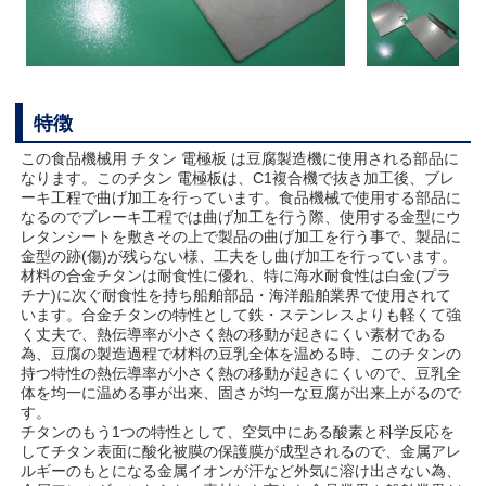
特徴
この食品機械用 チタン 電極板 は豆腐製造機に使用される部品に
なります。このチタン 電極板は、C1複合機で抜き加工後、ブレ
ーキ工程で曲げ加工を行っています。食品機械で使用する部品に
なるのでブレーキ工程では曲げ加工を行う際、使用する金型にウ
レタンシートを敷きその上で製品の曲げ加工を行う事で、製品に
金型の跡(傷)が残らない様、工夫をし曲げ加工を行っています。
材料の合金チタンは耐食性に優れ、特に海水耐食性は白金(プラ
チナ)に次ぐ耐食性を持ち船舶部品・海洋船舶業界で使用されて
います。合金チタンの特性として鉄・ステンレスよりも軽くて強
く丈夫で、熱伝導率が小さく熱の移動が起きにくい素材である
為、豆腐の製造過程で材料の豆乳全体を温める時、このチタンの
持つ特性の熱伝導率が小さく熱の移動が起きにくいので、豆乳全
体を均一に温める事が出来、固さが均一な豆腐が出来上がるので
す。
チタンのもう1つの特性として、空気中にある酸素と科学反応を
してチタン表面に酸化被膜の保護膜が成型されるので、金属アレ
ルギーのもとになる金属イオンが汗など外気に溶け出さない為、