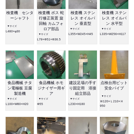
検査機 センタ
検査機 ボス 蛇
検査機 ステン
検査機 ステン
ーシャフト
行修正装置 旋
レス オイルパ
レス オイルパ
回軸 カムフォ
ン 垂直型
ン 水平型
▼サイズ
ロア部品
▼サイズ
▼サイズ
L480×φ30
L355×W245×H45
L335×W256×H117
▼サイズ
L79×Φ51×Φ36.5
食品機械 チタ
食品機械 ホモ
建設足場の手す
点検台用ピット
ン電極板 豆腐
ジナイザー用ギ
り固定用 溶接
安全パイプ
製造機
ア
組立部品
▼サイズ
▼サイズ
▼サイズ
▼サイズ
Ｗ120×Ｌ210×Ｈ
L100×W80×H20
Φ55
L230×H180
950