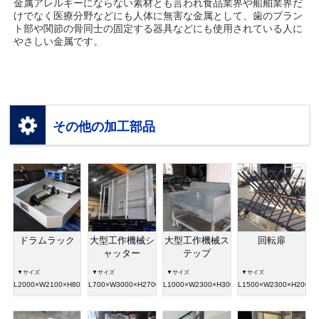
金属アレルギーにならない素材とも言われ食品業界や船舶業界だ
けでなく医療分野などにも人体に無害な金属として、歯のプラン
ト部や関節の骨同士の固定する器具などにも使用されている人に
やさしい金属です。
その他の加工部品
ドラムラック
大型工作機械シ
大型工作機械ス
回転扉
ャッター
テップ
▼サイズ
▼サイズ
▼サイズ
▼サイズ
L2000×W2100×H800
L700×W3000×H2700
L1000×W2300×H300
L1500×W2300×H2000