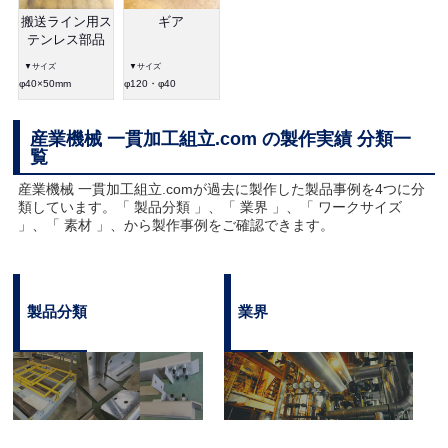
搬送ライン用ス
ギア
テンレス部品
▼サイズ
▼サイズ
φ40×50mm
φ120・φ40
産業機械 一貫加工組立.com の製作実績 分類一
覧
産業機械 一貫加工組立.comが過去に製作した製品事例を4つに分
類しています。「 製品分類 」、「 業界 」、「 ワークサイズ
」、「 素材 」、から製作事例をご確認できます。
製品分類
業界