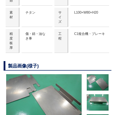
類
素
チタン
サ
L100×W80×H20
材
イ
ズ
精
傷・錆・油な
工
C1複合機・ブレーキ
度
き事
程
板
厚
製品画像(様子)