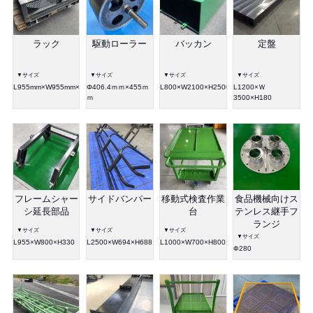
ラック
駆動ローラー
バッカン
定盤
▼サイズ
▼サイズ
▼サイズ
▼サイズ
L955mm×W955mm×H345mm
Φ406.4ｍｍ×455ｍ
L800×W2100×H2500
L1200×Ｗ
ｍ
3500×H180
フレームシャー
サイドバンパー
移動式検査作業
食品機械向けス
シ延長部品
台
テンレス継手フ
ランジ
▼サイズ
▼サイズ
▼サイズ
▼サイズ
L955×W800×H330
L2500×W694×H688
L1000×W700×H800
Ф280