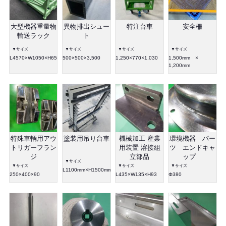
大型機器重量物
異物排出シュー
特注台車
安全柵
輸送ラック
ト
▼サイズ
▼サイズ
▼サイズ
▼サイズ
L4570×W1050×H650
500×500×3,500
1,250×770×1,030
1,500mm ×
1,200mm
特殊車輌用アウ
塗装用吊り台車
機械加工 産業
環境機器 パー
トリガーフラン
用装置 溶接組
ツ エンドキャ
ジ
立部品
ップ
▼サイズ
▼サイズ
▼サイズ
▼サイズ
L1100mm×H1500mm×W450mm
250×400×90
L435×W135×H93
Φ380