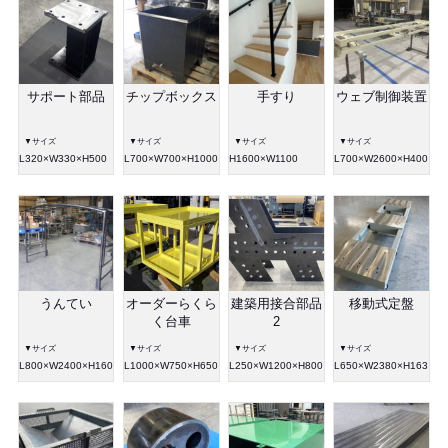
サポート部品
チップボックス
手すり
ウェブ制御装置
▼サイズ
▼サイズ
▼サイズ
▼サイズ
L320×W330×H500
L700×W700×H1000
H1600×W1100
L700×W2600×H400
うんてい
オーダーらくら
建築用接合部品
移動式定盤
く台車
2
▼サイズ
▼サイズ
▼サイズ
▼サイズ
L800×W2400×H1600
L1000×W750×H650
L250×W1200×H800
L650×W2380×H163