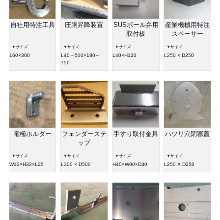
自社用特注工具
圧胴昇降装置
SUSボール弁用
産業機械用特注
取付板
スペーサー
▼サイズ
▼サイズ
▼サイズ
▼サイズ
160×300
L40～500×180～
L40×H120
L250 × D250
750
電極ホルダー
フェンダーステ
手すり取付金具
ハツリ穴閉塞蓋
ップ
▼サイズ
▼サイズ
▼サイズ
▼サイズ
W12×H32×L25
L300 × D500
H40×W90×D30
L250 X D250