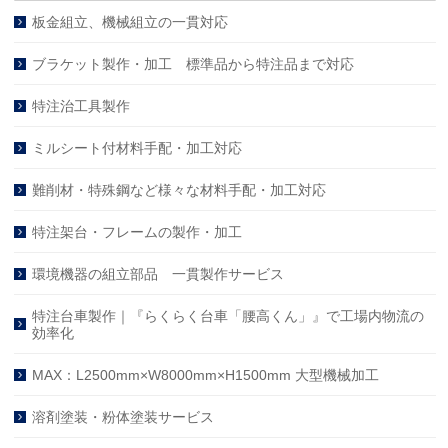
板金組立、機械組立の一貫対応
ブラケット製作・加工 標準品から特注品まで対応
特注治工具製作
ミルシート付材料手配・加工対応
難削材・特殊鋼など様々な材料手配・加工対応
特注架台・フレームの製作・加工
環境機器の組立部品 一貫製作サービス
特注台車製作｜『らくらく台車「腰高くん」』で工場内物流の
効率化
MAX：L2500mm×W8000mm×H1500mm 大型機械加工
溶剤塗装・粉体塗装サービス