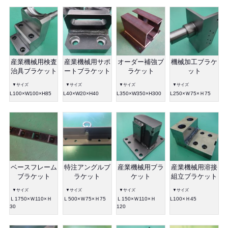
産業機械用検査
産業機械用サポ
オーダー補強ブ
機械加工ブラケ
治具ブラケット
ートブラケット
ラケット
ット
▼サイズ
▼サイズ
▼サイズ
▼サイズ
L100×W100×H85
L40×W20×H40
L350×W350×H300
L250×Ｗ75×Ｈ75
ベースフレーム
特注アングルブ
産業機械用ブラ
産業機械用溶接
ブラケット
ラケット
ケット
組立ブラケット
▼サイズ
▼サイズ
▼サイズ
▼サイズ
Ｌ1750×Ｗ110×Ｈ
Ｌ500×Ｗ75×Ｈ75
Ｌ150×Ｗ110×Ｈ
L100×Ｈ45
30
120