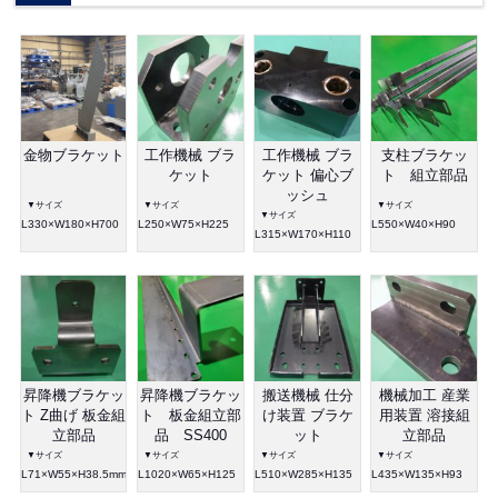
金物ブラケット
工作機械 ブラ
工作機械 ブラ
支柱ブラケッ
ケット
ケット 偏心ブ
ト 組立部品
ッシュ
▼サイズ
▼サイズ
▼サイズ
▼サイズ
L330×W180×H700
L250×W75×H225
L550×W40×H90
L315×W170×H110
昇降機ブラケッ
昇降機ブラケッ
搬送機械 仕分
機械加工 産業
ト Z曲げ 板金組
ト 板金組立部
け装置 ブラケ
用装置 溶接組
立部品
品 SS400
ット
立部品
▼サイズ
▼サイズ
▼サイズ
▼サイズ
L71×W55×H38.5mm
L1020×W65×H125
L510×W285×H135
L435×W135×H93