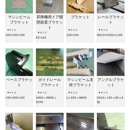
マシンビーム
昇降機用ドア開
ブラケット
レールブラケッ
ブラケット
閉装置ブラケッ
ト
ト
▼サイズ
▼サイズ
▼サイズ
▼サイズ
200×250×230
100×100
W210×H100×L195
85×110
ベースブラケッ
ガイドレール
マシンビーム支
アングルブラケ
ト
ブラケット
持ブラケット
ット
▼サイズ
▼サイズ
▼サイズ
▼サイズ
150×450×100
H300ｘW600ｘ
L1,600ｘW600
D104Ｌ150ｘ90ｘ9
D150
他