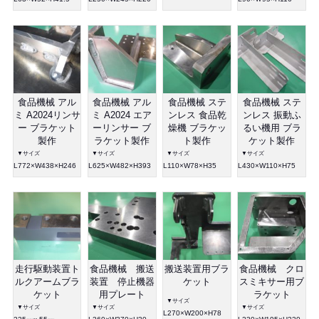
食品機械 アル
食品機械 アル
食品機械 ステ
食品機械 ステ
ミ A2024リンサ
ミ A2024 エア
ンレス 食品乾
ンレス 振動ふ
ー ブラケット
ーリンサー ブ
燥機 ブラケッ
るい機用 ブラ
製作
ラケット製作
ト製作
ケット製作
▼サイズ
▼サイズ
▼サイズ
▼サイズ
L772×W438×H246
L625×W482×H393
L110×W78×H35
L430×W110×H75
走行駆動装置ト
食品機械 搬送
搬送装置用ブラ
食品機械 クロ
ルクアームブラ
装置 停止機器
ケット
スミキサー用ブ
ケット
用プレート
ラケット
▼サイズ
▼サイズ
▼サイズ
▼サイズ
L270×W200×H78