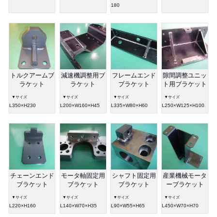
180
トルクアームブ
減速機調整用ブ
フレームエンド
隙間調整ユニッ
ラケット
ラケット
ブラケット
ト用ブラケット
▼サイズ
▼サイズ
▼サイズ
▼サイズ
L350×H230
L200×W160×H45
L335×W80×H60
L250×W125×H100
チェーンエンド
モータ軸固定用
シャフト固定用
産業機械モータ
ブラケット
ブラケット
ブラケット
ーブラケット
▼サイズ
▼サイズ
▼サイズ
▼サイズ
L220×H160
L140×W70×H35
L90×W55×H65
L450×W70×H70