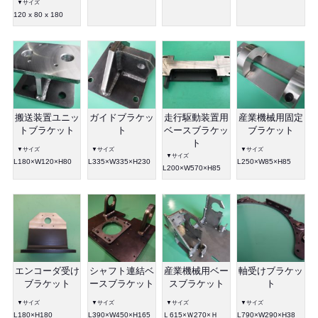
▼サイズ
120 x 80 x 180
搬送装置ユニッ
ガイドブラケッ
走行駆動装置用
産業機械用固定
トブラケット
ト
ベースブラケッ
ブラケット
ト
▼サイズ
▼サイズ
▼サイズ
▼サイズ
L180×W120×H80
L335×W335×H230
L250×W85×H85
L200×W570×H85
エンコーダ受け
シャフト連結ベ
産業機械用ベー
軸受けブラケッ
ブラケット
ースブラケット
スブラケット
ト
▼サイズ
▼サイズ
▼サイズ
▼サイズ
L180×H180
L390×W450×H165
Ｌ615×Ｗ270×Ｈ
L790×W290×H38