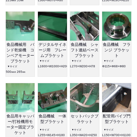
225㎜x 55㎜
L360×W370×H30
L230×W195×H220
食品機械用 バ
デジタルサイネ
食品機械 シャ
食品機械 フラ
ンド乾燥機 コ
ージ用 フレー
フト連結ベース
ンジ ブラケッ
ンベアモーター
ムブラケット
ブラケット
ト
ブラケット
▼サイズ
▼サイズ
▼サイズ
L1600×W1000×H200
L270×W200×H78
Φ115×Φ68×Φ80
▼サイズ
500㎜x 265㎜
食品用キャッパ
食品機械 一体
セットバックブ
配管用パイプ門
ー/打栓機用モ
型ブラケット
ラケット
型ブラケット
ーター固定ブラ
▼サイズ
▼サイズ
▼サイズ
ケット
L255×W145×H180
L350×W420×H250
L150×W700×H1100