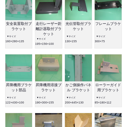
安全装置取付ブ
走行レーザー距
光伝管取付ブラ
フレームブラケ
ラケット
離計器取付ブラ
ケット
ット
ケット
▼サイズ
▼サイズ
▼サイズ
▼サイズ
160×280×135
130×155
300×75
195×156×100
昇降機用ブラケ
昇降機用溶接ブ
かご側操作パネ
ローラーガイド
ット部品
ラケット
ル ブラケット
用ブラケット
▼サイズ
▼サイズ
▼サイズ
▼サイズ
122×430×100
190×300×155
200×445×130
85×180×112