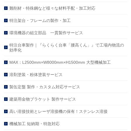
難削材・特殊鋼など様々な材料手配・加工対応
特注架台・フレームの製作・加工
環境機器の組立部品 一貫製作サービス
特注台車製作｜『らくらく台車「腰高くん」』で工場内物流の
効率化
MAX：L2500mm×W8000mm×H1500mm 大型機械加工
溶剤塗装・粉体塗装サービス
製缶定盤 製作・カスタム対応サービス
建築用金物ブラケット 製作サービス
高い溶接技術とレーザ溶接機の保有！ステンレス溶接
機械加工 短納期・特急対応