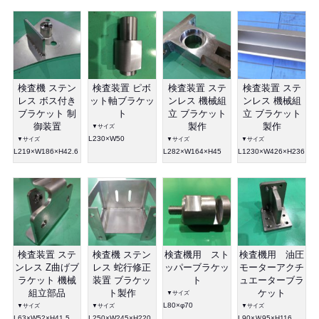
検査機 ステン
検査装置 ピボ
検査装置 ステ
検査装置 ステ
レス ボス付き
ット軸ブラケッ
ンレス 機械組
ンレス 機械組
ブラケット 制
ト
立 ブラケット
立 ブラケット
御装置
製作
製作
▼サイズ
L230×W50
▼サイズ
▼サイズ
▼サイズ
L219×W186×H42.6
L282×W164×H45
L1230×W426×H236
検査装置 ステ
検査機 ステン
検査機用 スト
検査機用 油圧
ンレス Z曲げブ
レス 蛇行修正
ッパーブラケッ
モーターアクチ
ラケット 機械
装置 ブラケッ
ト
ュエーターブラ
組立部品
ト製作
ケット
▼サイズ
L80×φ70
▼サイズ
▼サイズ
▼サイズ
L63×W52×H41.5
L250×W245×H220
L90×Ｗ95×H116