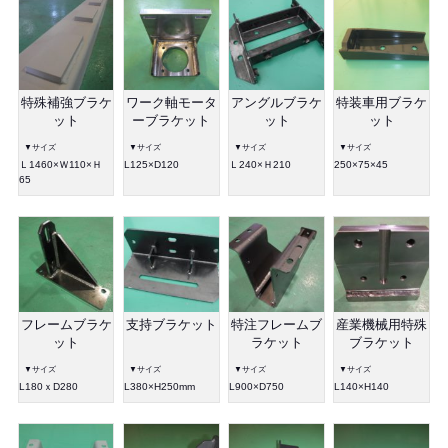
特殊補強ブラケ
ワーク軸モータ
アングルブラケ
特装車用ブラケ
ット
ーブラケット
ット
ット
▼サイズ
▼サイズ
▼サイズ
▼サイズ
Ｌ1460×Ｗ110×Ｈ
L125×D120
Ｌ240×Ｈ210
250×75×45
65
フレームブラケ
支持ブラケット
特注フレームブ
産業機械用特殊
ット
ラケット
ブラケット
▼サイズ
▼サイズ
▼サイズ
▼サイズ
L180ｘD280
L380×H250mm
L900×D750
L140×H140