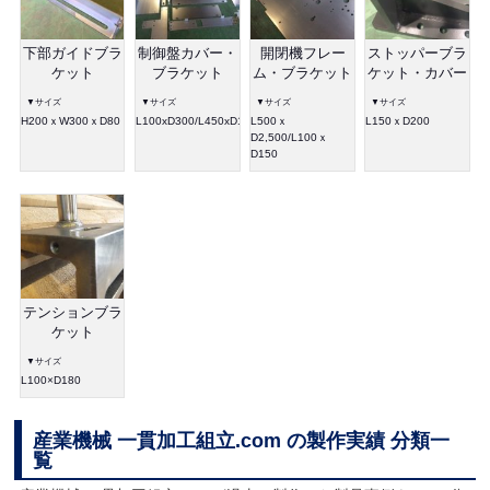
下部ガイドブラ
制御盤カバー・
開閉機フレー
ストッパーブラ
ケット
ブラケット
ム・ブラケット
ケット・カバー
▼サイズ
▼サイズ
▼サイズ
▼サイズ
H200ｘW300ｘD80
L100xD300/L450xD1,000
L500ｘ
L150ｘD200
D2,500/L100ｘ
D150
テンションブラ
ケット
▼サイズ
L100×D180
産業機械 一貫加工組立.com の製作実績 分類一
覧