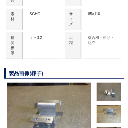
類
素
SGHC
サ
85×110
材
イ
ズ
精
ｔ＝3.2
工
複合機・曲げ・
度
程
組立
板
厚
製品画像(様子)